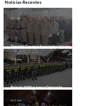
Notícias Recentes
há 1 dia
Tenente Coronel Fernandes assume
comando do 41º BPM em Gramado
há 2 dias
Brigada Militar lança Operação
Convergência na Região das Hortênsias
há 2 dias