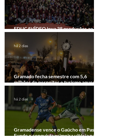
EDUCAVÍDEO leva 38 produções ao
Festival de Cinema de Gramado
há 2 dias
Gramado fecha semestre com 5,6
milhões de pernoites e turismo aquecido.
Junho desponta!
há 2 dias
Gramadense vence o Gaúcho em Passo
Fundo e conquista primeira vitória na