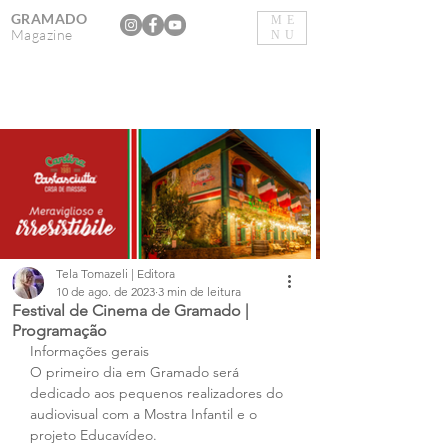
GRAMADO
ME
Magazine
NU
Tela Tomazeli | Editora
10 de ago. de 2023
3 min de leitura
Festival de Cinema de Gramado |
Programação
Informações gerais
O primeiro dia em Gramado será 
dedicado aos pequenos realizadores do 
audiovisual com a Mostra Infantil e o 
projeto Educavídeo.