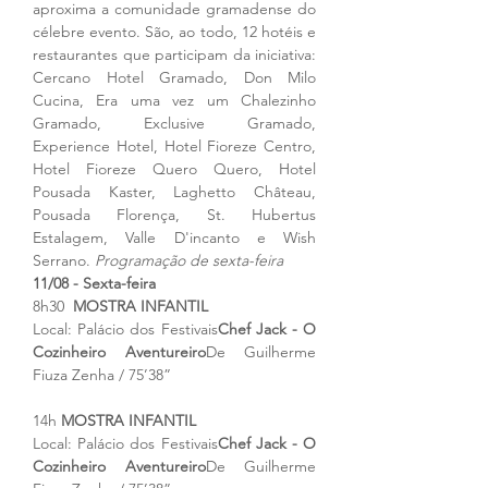
aproxima a comunidade gramadense do 
célebre evento. São, ao todo, 12 hotéis e 
restaurantes que participam da iniciativa: 
Cercano Hotel Gramado, Don Milo 
Cucina, Era uma vez um Chalezinho 
Gramado, Exclusive Gramado, 
Experience Hotel, Hotel Fioreze Centro, 
Hotel Fioreze Quero Quero, Hotel 
Pousada Kaster, Laghetto Château, 
Pousada Florença, St. Hubertus 
Estalagem, Valle D'incanto e Wish 
Serrano. 
Programação de sexta-feira
11/08 - Sexta-feira 
8h30  
MOSTRA INFANTIL
Local: Palácio dos Festivais
Chef Jack - O 
Cozinheiro Aventureiro
De Guilherme 
Fiuza Zenha / 75’38”
14h 
MOSTRA INFANTIL
Local: Palácio dos Festivais
Chef Jack - O 
Cozinheiro Aventureiro
De Guilherme 