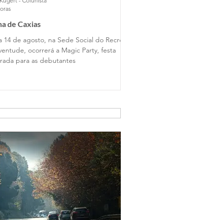
Kugert - Colunista
horas
a de Caxias
a 14 de agosto, na Sede Social do Recreio
ventude, ocorrerá a Magic Party, festa
rada para as debutantes