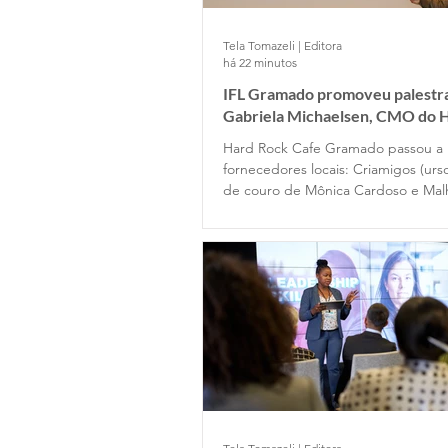
Tela Tomazeli | Editora
há 22 minutos
IFL Gramado promoveu palestr
Gabriela Michaelsen, CMO do 
cafe Gramado
Hard Rock Cafe Gramado passou a
fornecedores locais: Criamigos (urso
de couro de Mônica Cardoso e Malh