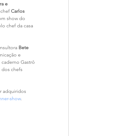
ra e 
chef 
Carlos 
com show do 
o chef da casa 
nsultora 
Bete 
nicação e 
 caderno Gastrô 
 dos chefs 
 adquiridos 
inner-show
.