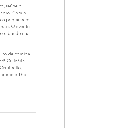
o, reúne o 
 Pedro. Com o 
tos prepararam 
fruto. O evento 
o e bar de não-
uito de comida 
rō Culinária 
Cantibello, 
êperie e The 