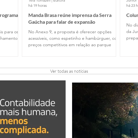
Tela Tomazeli | Editora
Júnior 
há 19 horas
há 23 
programa
Manda Brasa reúne imprensa da Serra
Colun
Gaúcha para falar de expansão
No di
da Ju
is para os
No Anexo 9, a proposta é oferecer opções
prepa
anhamento
acessíveis, como espetinho e hambúrguer, com
preços competitivos em relação ao parque
Ver todas as notícias