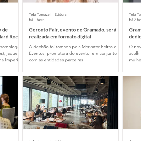
Tela Tomazeli | Editora
Tela To
há 1 hora
há 2 ho
a de
Geronto Fair, evento de Gramado, será
Gram
Hard Rock
realizada em formato digital
dedic
 homologar
A decisão foi tomada pela Merkator Feiras e
O nov
s), jaquetas
Eventos, promotora do evento, em conjunto
acolh
a Imperial
com as entidades parceiras
mulhe