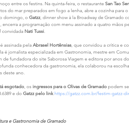
moço entre os festins. Na quinta-feira, o restaurante 
San Tao Ser
utos do mar preparados em fogo a lenha, abre a cozinha para o 
no domingo, o 
Gatzz
, dinner show à la Broadway de Gramado 
, encerra a programação com menu assinado a quatro mãos pel
f convidada 
Nati Tussi
.
 é assinada pela 
Abrasel Hortênsias
, que convidou a crítica e co
Ela é jornalista especializada em Gastronomia, mestre em Comu
m de fundadora do site Saborosa Viagem e editora por anos do
rofunda conhecedora da gastronomia, ela colaborou na escolha
ns deste ano.
stá esgotado
, os 
ingressos para o Olivas de Gramado
 podem ser
0.6389 e do 
Gatzz pelo link
https://gatzz.com.br/festim-gatzz-d
ultura e Gastronomia de Gramado