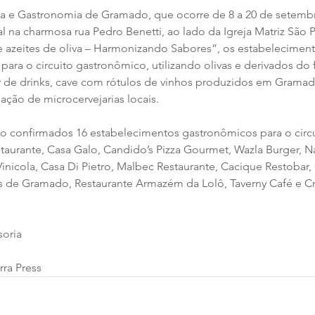
ura e Gastronomia de Gramado, que ocorre de 8 a 20 de setembr
al na charmosa rua Pedro Benetti, ao lado da Igreja Matriz São
s e azeites de oliva – Harmonizando Sabores”, os estabelecimen
para o circuito gastronômico, utilizando olivas e derivados do 
de drinks, cave com rótulos de vinhos produzidos em Gramad
ação de microcervejarias locais.
ão confirmados 16 estabelecimentos gastronômicos para o circ
estaurante, Casa Galo, Candido’s Pizza Gourmet, Wazla Burger, Na
inicola, Casa Di Pietro, Malbec Restaurante, Cacique Restobar, 
 de Gramado, Restaurante Armazém da Lolô, Taverny Café e Cr
soria
rra Press