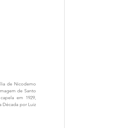
ília de Nicodemo 
a imagem de Santo 
capela em 1929, 
a Década por Luiz 