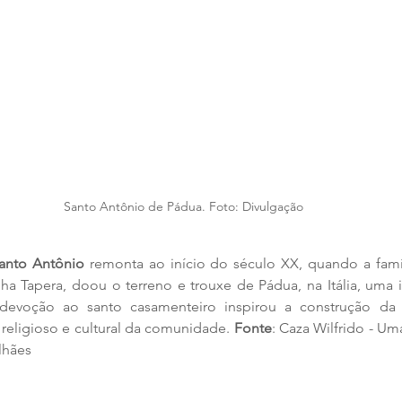
Santo Antônio de Pádua. Foto: Divulgação
anto Antônio
 remonta ao início do século XX, quando a fam
inha Tapera, doou o terreno e trouxe de Pádua, na Itália, um
evoção ao santo casamenteiro inspirou a construção da 
eligioso e cultural da comunidade. 
Fonte
: Caza Wilfrido - Um
lhães