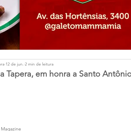
ora
12 de jun.
2 min de leitura
ha Tapera, em honra a Santo Antôni
 Magazine