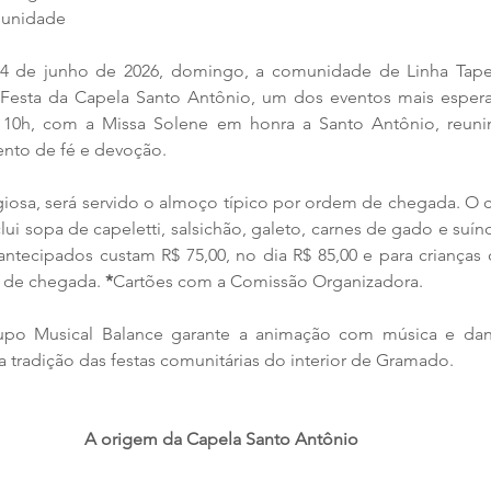
munidade
4 de junho de 2026, domingo, a comunidade de Linha Tape
 Festa da Capela Santo Antônio, um dos eventos mais espera
s 10h, com a Missa Solene em honra a Santo Antônio, reuni
nto de fé e devoção.
giosa, será servido o almoço típico por ordem de chegada. O ca
lui sopa de capeletti, salsichão, galeto, carnes de gado e suíno
antecipados custam R$ 75,00, no dia R$ 85,00 e para crianças 
m de chegada.
 *
Cartões com a Comissão Organizadora.
rupo Musical Balance garante a animação com música e danç
a tradição das festas comunitárias do interior de Gramado.
A origem da Capela Santo Antônio