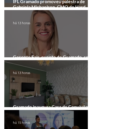
IFL Gramado promoveu palestra de
Gabriela Michaelsen, CMO do Hard
Rock Cafe Gramado
há 13 horas
Geronto Fair, evento de Gramado, será
realizada em formato digital
há 13 horas
Gramado inaugura Casa de Convivência
dedicada às mulheres
há 15 horas