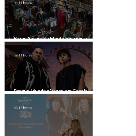
há 11 horas
Bazar Amigos da Mente Viva inicia
arrecadação em Gramado e Canela
há 11 horas
Parque Mundo a Vapor, em Canela,
recebe festival eletrônico em agosto
há 12 horas