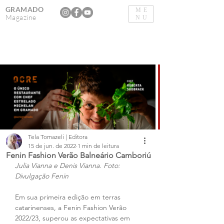
GRAMADO
ME
Magazine
NU
Tela Tomazeli | Editora
15 de jun. de 2022
1 min de leitura
Fenin Fashion Verão Balneário Camboriú
Julia Vianna e Denis Vianna. Foto: 
Divulgação Fenin
Em sua primeira edição em terras 
catarinenses, a Fenin Fashion Verão 
2022/23, superou as expectativas em 