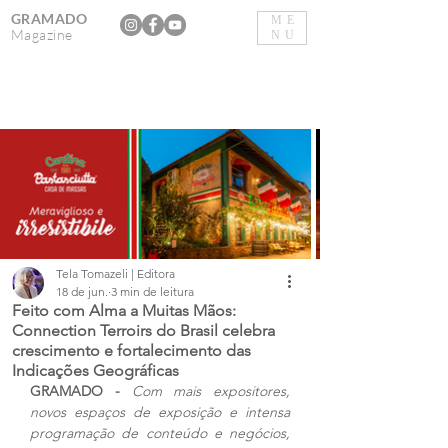
GRAMADO
ME
Magazine
NU
Tela Tomazeli | Editora
18 de jun.
3 min de leitura
Feito com Alma a Muitas Mãos:
Connection Terroirs do Brasil celebra
crescimento e fortalecimento das
Indicações Geográficas
GRAMADO - 
Com mais expositores, 
novos espaços de exposição e intensa 
programação de conteúdo e negócios, 