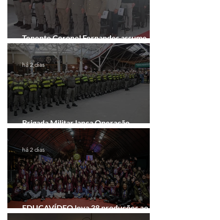
Tenente Coronel Fernandes assume
comando do 41º BPM em Gramado
há 2 dias
Brigada Militar lança Operação
Convergência na Região das Hortênsias
há 2 dias
EDUCAVÍDEO leva 38 produções ao
Festival de Cinema de Gramado