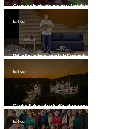
Gramado inicia projeto para fortalecer a
Rota do Vinho
há 1 dia
Baixa Sociedade, com Luiz Fernando
Guimarães, chega a Novo Hamburgo
há 1 dia
Dia dos Pais ganha significado quando o
presente é viver experiências juntos
há 1 dia