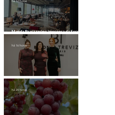
há 12 horas
Manda Brasa reúne imprensa da Serra
Gaúcha para falar de expansão
há 16 horas
Coluna de Caxias
há 24 horas