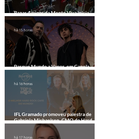
Bazar Amigos da Mente Viva inicia
arrecadação em Gramado e Canela
há 15 horas
Parque Mundo a Vapor, em Canela,
recebe festival eletrônico em agosto
há 16 horas
IFL Gramado promoveu palestra de
Gabriela Michaelsen, CMO do Hard
Rock Cafe Gramado
há 17 horas