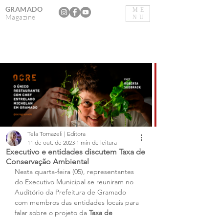
GRAMADO
ME
Magazine
NU
Tela Tomazeli | Editora
11 de out. de 2023
1 min de leitura
Executivo e entidades discutem Taxa de
Conservação Ambiental
Nesta quarta-feira (05), representantes 
do Executivo Municipal se reuniram no 
Auditório da Prefeitura de Gramado 
com membros das entidades locais para 
falar sobre o projeto da 
Taxa de 