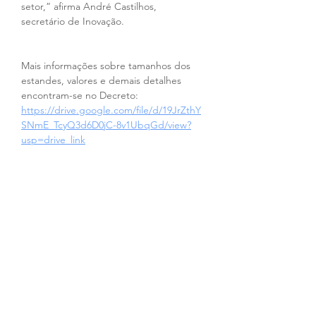
setor,” afirma André Castilhos, 
secretário de Inovação.
Mais informações sobre tamanhos dos 
estandes, valores e demais detalhes 
encontram-se no Decreto: 
https://drive.google.com/file/d/19JrZthY
SNmE_TcyQ3d6D0jC-8v1UbqGd/view?
usp=drive_link