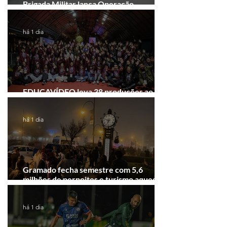
Brigada Militar lança Operação
Convergência na Região das Hortênsias
há 1 dia
EDUCAVÍDEO leva 38 produções ao
Festival de Cinema de Gramado
há 1 dia
Gramado fecha semestre com 5,6
milhões de pernoites e turismo aquecido.
Junho desponta!
há 1 dia