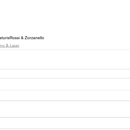
sturis
Rossi & Zorzanello
smo & Lazer