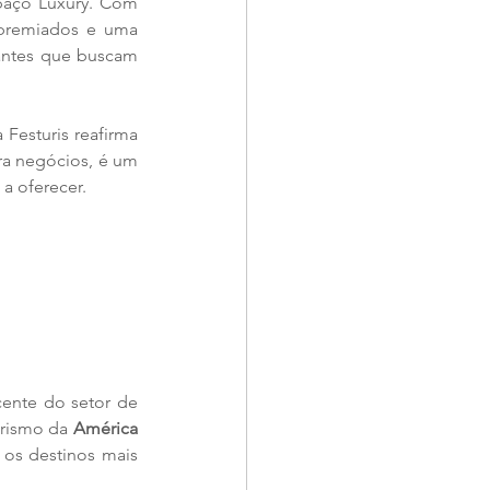
paço Luxury. Com 
 premiados e uma 
antes que buscam 
Festuris reafirma 
ra negócios, é um 
 a oferecer.
 foi concebido para atender a uma demanda crescente do setor de 
urismo da 
América 
os destinos mais 