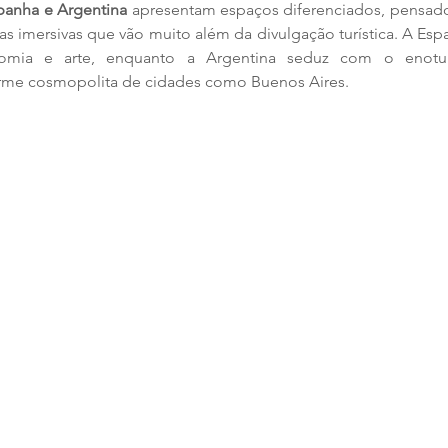
panha e Argentina
 apresentam espaços diferenciados, pensados
ias imersivas que vão muito além da divulgação turística. A Es
onomia e arte, enquanto a Argentina seduz com o enotur
rme cosmopolita de cidades como Buenos Aires.