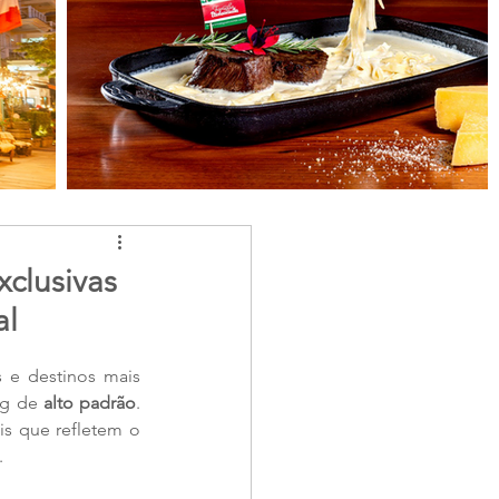
xclusivas
al
 e destinos mais 
g de 
alto padrão
. 
s que refletem o 
.