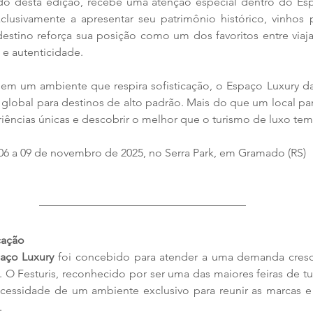
ado desta edição, recebe uma atenção especial dentro do Es
lusivamente a apresentar seu patrimônio histórico, vinhos
destino reforça sua posição como um dos favoritos entre viaj
 e autenticidade.
 em um ambiente que respira sofisticação, o Espaço Luxury da 
 global para destinos de alto padrão. Mais do que um local pa
riências únicas e descobrir o melhor que o turismo de luxo tem
 06 a 09 de novembro de 2025, no Serra Park, em Gramado (RS)
cação
aço Luxury
. O Festuris, reconhecido por ser uma das maiores feiras de t
necessidade de um ambiente exclusivo para reunir as marcas e 
.