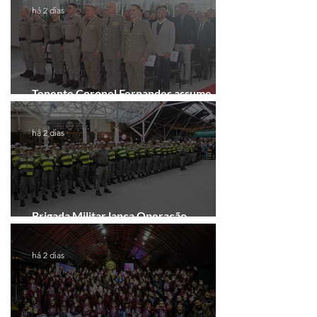
há 2 dias
Tenente Coronel Fernandes assume
comando do 41º BPM em Gramado
há 2 dias
Brigada Militar lança Operação
Convergência na Região das Hortênsias
há 2 dias