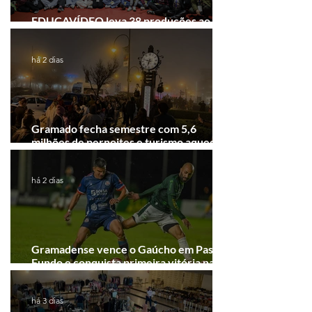
EDUCAVÍDEO leva 38 produções ao
Festival de Cinema de Gramado
há 2 dias
Gramado fecha semestre com 5,6
milhões de pernoites e turismo aquecido.
Junho desponta!
há 2 dias
Gramadense vence o Gaúcho em Passo
Fundo e conquista primeira vitória na
Série A2
há 3 dias