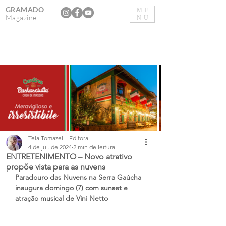
GRAMADO
ME
Magazine
NU
Tela Tomazeli | Editora
4 de jul. de 2024
2 min de leitura
ENTRETENIMENTO – Novo atrativo
propõe vista para as nuvens
Paradouro das Nuvens na Serra Gaúcha 
inaugura domingo (7) com sunset e 
atração musical de Vini Netto