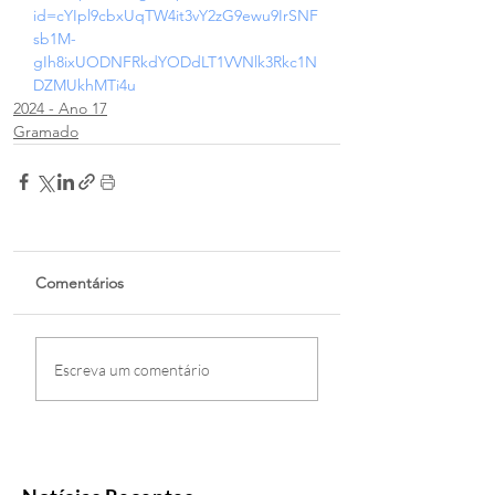
id=cYIpl9cbxUqTW4it3vY2zG9ewu9IrSNF
sb1M-
gIh8ixUODNFRkdYODdLT1VVNlk3Rkc1N
DZMUkhMTi4u
2024 - Ano 17
Gramado
Comentários
Escreva um comentário