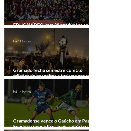
EDUCAVÍDEO leva 38 produções ao
Festival de Cinema de Gramado
há 11 horas
Gramado fecha semestre com 5,6
milhões de pernoites e turismo aquecido.
Junho desponta!
há 15 horas
Gramadense vence o Gaúcho em Passo
Fundo e conquista primeira vitória na