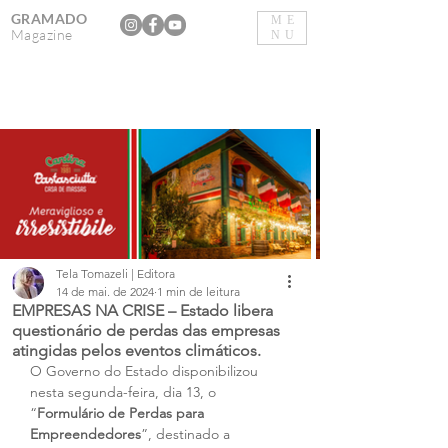
GRAMADO
ME
Magazine
NU
Tela Tomazeli | Editora
14 de mai. de 2024
1 min de leitura
EMPRESAS NA CRISE – Estado libera
questionário de perdas das empresas
atingidas pelos eventos climáticos.
O Governo do Estado disponibilizou 
nesta segunda-feira, dia 13, o 
“
Formulário de Perdas para 
Empreendedores
”, destinado a