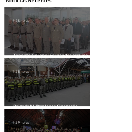
Notícias Recentes
há 8 horas
Tenente Coronel Fernandes assume
comando do 41º BPM em Gramado
há 8 horas
Brigada Militar lança Operação
Convergência na Região das Hortênsias
há 9 horas