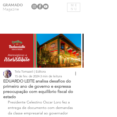
GRAMADO
ME
Magazine
NU
Tela Tomazeli | Editora
15 de fev. de 2024
3 min de leitura
EDUARDO LEITE analisa desafios do
primeiro ano de governo e expressa
preocupação com equilíbrio fiscal do
estado
Presidente Celestino Oscar Loro fez a 
entrega de documento com demandas 
da classe empresarial ao governador 