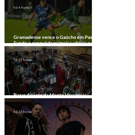
há 4 horas
Gramadense vence o Gaúcho em Passo
Fundo e conquista primeira vitória na
Série A2
há 23 horas
Bazar Amigos da Mente Viva inicia
arrecadação em Gramado e Canela
há 23 horas