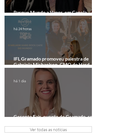
Parque Mundo a Vapor, em Canela,
recebe festival eletrônico em agosto
há 24 horas
IFL Gramado promoveu palestra de
Gabriela Michaelsen, CMO do Hard
Rock Cafe Gramado
há 1 dia
Geronto Fair, evento de Gramado, será
realizada em formato digital
Ver todas as notícias