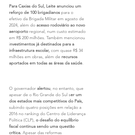
Para Caxias do Sul, Leite anunciou um 
reforço de 100 brigadianos
 para o 
efetivo da Brigada Militar em agosto de 
2024, além do 
acesso rodoviário ao novo 
aeroporto
 regional, num custo estimado 
em R$ 200 milhões. Também mencionou 
i
nvestimentos já destinados para a 
infraestrutura escolar,
 com quase R$ 34 
milhões em obras, além de 
recursos 
aportados em todas as áreas da saúde
.
O governador 
alertou
, no entanto, que 
apesar de o Rio Grande do Sul s
er um 
dos estados mais competitivos do País,
subindo quatro posições em relação a 
2016 no ranking do Centro de Liderança 
Política (CLP), 
o desafio do equilíbrio 
fiscal continua sendo uma questão 
crítica.
 Apesar das reformas 