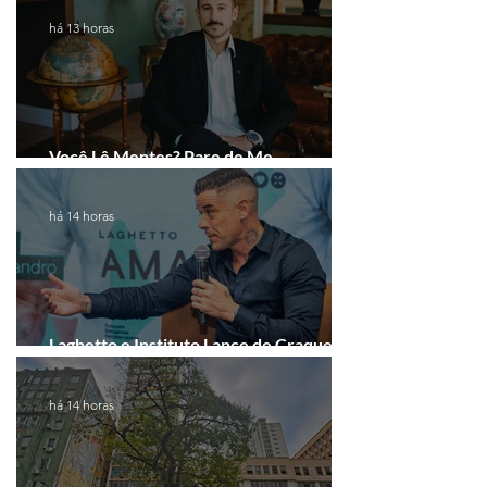
há 13 horas
Você Lê Mentes? Pare de Me
Interpretar!
há 14 horas
Laghetto e Instituto Lance de Craque
firmam parceria em Porto Alegre
há 14 horas