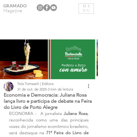
GRAMADO
ME
Magazine
NU
Tela Tomazeli | Editora
31 de out. de 2025
3 min de leitura
Economia e Democracia: Juliana Rosa
lança livro e participa de debate na Feira
do Livro de Porto Alegre
ECONOMIA -  A jornalista 
Juliana Rosa
, 
reconhecida como uma das principais 
vozes do jornalismo econômico brasileiro, 
será destaque na 
71ª Feira do Livro de 