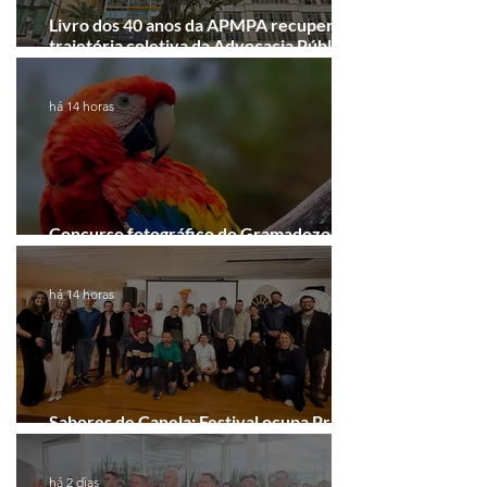
Livro dos 40 anos da APMPA recupera a
trajetória coletiva da Advocacia Pública
Municipal
há 14 horas
Concurso fotográfico do Gramadozoo
entra na reta final de inscrições
há 14 horas
Sabores de Canela: Festival ocupa Praça
João Corrêa em setembro
há 2 dias