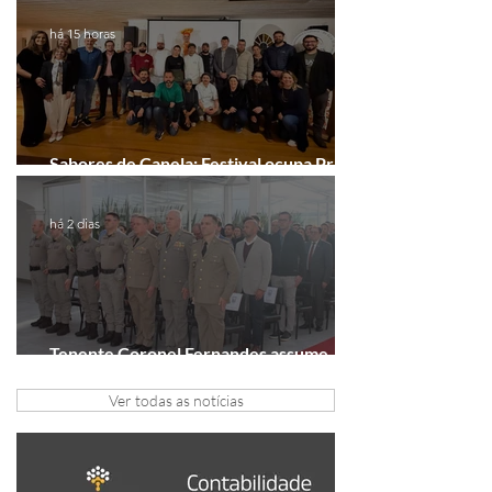
há 15 horas
Sabores de Canela: Festival ocupa Praça
João Corrêa em setembro
há 2 dias
Tenente Coronel Fernandes assume
comando do 41º BPM em Gramado
Ver todas as notícias