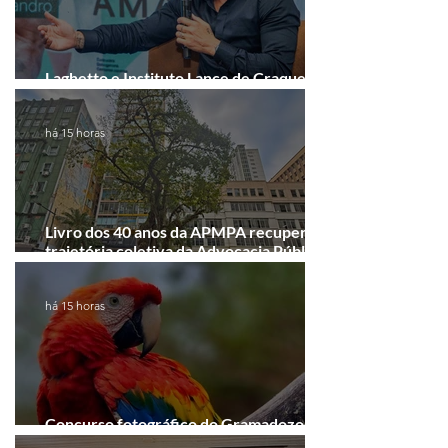
Laghetto e Instituto Lance de Craque
firmam parceria em Porto Alegre
há 15 horas
Livro dos 40 anos da APMPA recupera a
trajetória coletiva da Advocacia Pública
Municipal
há 15 horas
Concurso fotográfico do Gramadozoo
entra na reta final de inscrições