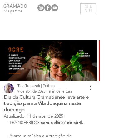
GRAMADO
ME
Magazine
NU
Tela Tomazeli | Editora
9 de abr. de 2025
1 min de leitura
Dia da Cultura Gramadense leva arte e
tradição para a Vila Joaquina neste
domingo
Atualizado:
11 de abr. de 2025
TRANSFERIDO 
para o dia 27 de abril.
A arte, a música e a tradição de 