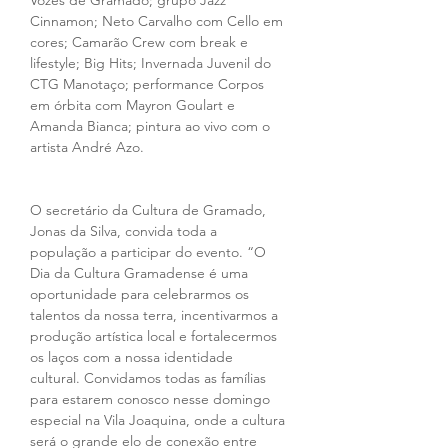
Vozes de Gramado; grupo Jazz 
Cinnamon; Neto Carvalho com Cello em 
cores; Camarão Crew com break e 
lifestyle; Big Hits; Invernada Juvenil do 
CTG Manotaço; performance Corpos 
em órbita com Mayron Goulart e 
Amanda Bianca; pintura ao vivo com o 
artista André Azo.
O secretário da Cultura de Gramado, 
Jonas da Silva, convida toda a 
população a participar do evento. “O 
Dia da Cultura Gramadense é uma 
oportunidade para celebrarmos os 
talentos da nossa terra, incentivarmos a 
produção artística local e fortalecermos 
os laços com a nossa identidade 
cultural. Convidamos todas as famílias 
para estarem conosco nesse domingo 
especial na Vila Joaquina, onde a cultura 
será o grande elo de conexão entre 