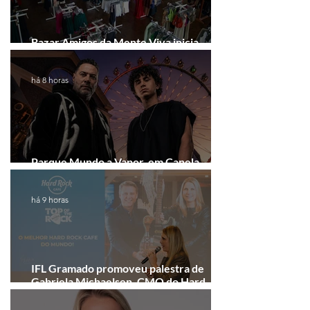
Bazar Amigos da Mente Viva inicia
arrecadação em Gramado e Canela
há 8 horas
Parque Mundo a Vapor, em Canela,
recebe festival eletrônico em agosto
há 9 horas
IFL Gramado promoveu palestra de
Gabriela Michaelsen, CMO do Hard
Rock Cafe Gramado