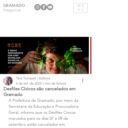
GRAMADO
ME
Magazine
NU
Tela Tomazeli | Editora
6 de set. de 2023
1 min de leitura
Desfiles Cívicos são cancelados em
Gramado
A Prefeitura de Gramado, por meio da 
Secretaria da Educação e Procuradoria-
Geral, informa que os Desfiles Cívicos 
marcados para os dias 07 e 09 de 
setembro estão cancelados em 