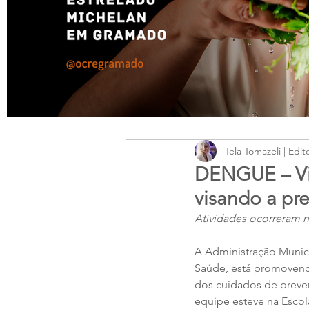
Tela Tomazeli | Edit
DENGUE – Vig
visando a pr
Atividades ocorreram n
A Administração Munici
Saúde, está promovend
dos cuidados de preve
equipe esteve na Esco