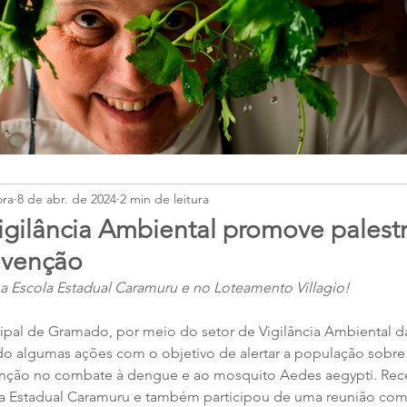
ora
8 de abr. de 2024
2 min de leitura
ilância Ambiental promove palest
evenção
a Escola Estadual Caramuru e no Loteamento Villagio!
pal de Gramado, por meio do setor de Vigilância Ambiental da
o algumas ações com o objetivo de alertar a população sobre 
nção no combate à dengue e ao mosquito Aedes aegypti. Rec
la Estadual Caramuru e também participou de uma reunião co