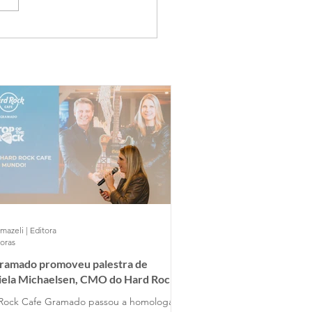
mazeli | Editora
horas
Gramado promoveu palestra de
iela Michaelsen, CMO do Hard Rock
 Gramado
Rock Cafe Gramado passou a homologar