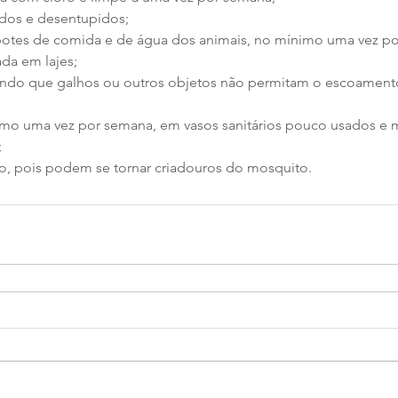
ados e desentupidos;
potes de comida e de água dos animais, no mínimo uma vez p
ada em lajes;
itando que galhos ou outros objetos não permitam o escoamen
imo uma vez por semana, em vasos sanitários pouco usados e 
;
ho, pois podem se tornar criadouros do mosquito.