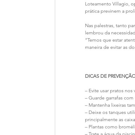
Loteamento Villagio, o
prática previnem a pro
Nas palestras, tanto p
lembrou da necessidade
“Temos que estar atent
maneira de evitar as d
DICAS DE PREVENÇÃO
– Evite usar pratos nos
– Guarde garrafas com 
– Mantenha lixeiras ta
– Deixe os tanques uti
principalmente as caix
– Plantas como bromél
– Trate a água da pisc