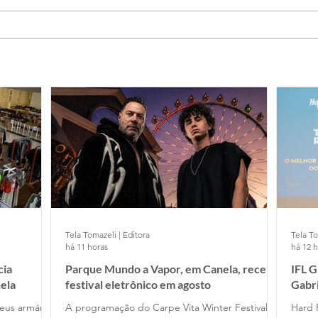
Tela Tomazeli | Editora
Tela To
há 11 horas
há 12 
cia
Parque Mundo a Vapor, em Canela, recebe
IFL 
ela
festival eletrônico em agosto
Gabr
Cafe
eus armários
A programação do Carpe Vita Winter Festival
Hard 