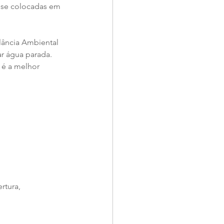
 se colocadas em 
lância Ambiental 
r água parada. 
 é a melhor 
rtura, 