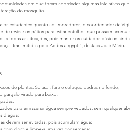
portunidades em que foram abordadas algumas iniciativas que
liferação do mosquito.
ara os estudantes quanto aos moradores, o coordenador da Vigi
 de revisar os pátios para evitar entulhos que possam acumula
os a todas as situações, pois manter os cuidados básicos ainda
oenças transmitidas pelo Aedes aegypti”, destaca José Mário.
:
 vasos de plantas. Se usar, fure e coloque pedras no fundo;
o gargalo virado para baixo;
mpadas;
lizados para armazenar água sempre vedados, sem qualquer abe
as d’água;
ias devem ser evitadas, pois acumulam água;
ina com cloro e limpe-a uma vez por semana;