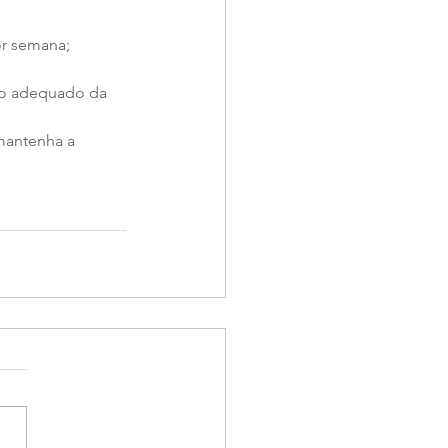
or semana;
to adequado da 
mantenha a 