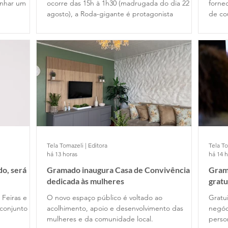
anhar um
ocorre das 15h à 1h30 (madrugada do dia 22 de
fornec
agosto), a Roda-gigante é protagonista
de co
Tela Tomazeli | Editora
Tela To
há 13 horas
há 14 
o, será
Gramado inaugura Casa de Convivência
Gram
dedicada às mulheres
gratu
 Feiras e
O novo espaço público é voltado ao
Gratui
conjunto
acolhimento, apoio e desenvolvimento das
negóc
mulheres e da comunidade local.
perso