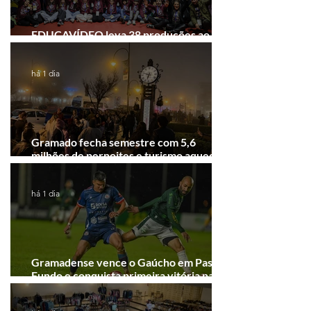
EDUCAVÍDEO leva 38 produções ao
Festival de Cinema de Gramado
há 1 dia
Gramado fecha semestre com 5,6
milhões de pernoites e turismo aquecido.
Junho desponta!
há 1 dia
Gramadense vence o Gaúcho em Passo
Fundo e conquista primeira vitória na
Série A2