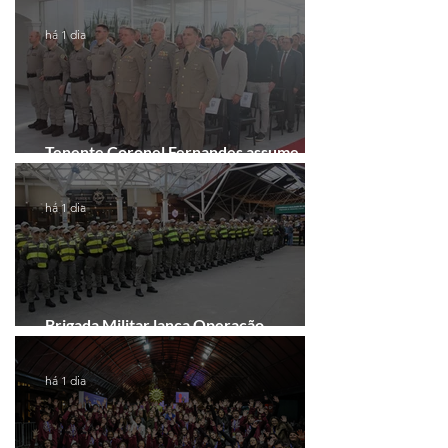
há 1 dia
Tenente Coronel Fernandes assume
comando do 41º BPM em Gramado
há 1 dia
Brigada Militar lança Operação
Convergência na Região das Hortênsias
há 1 dia