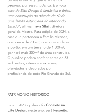
do nosso público, que já vinha nos 
pedindo por essa mudança. E a nova 
casa da Elite Design é fantástica e única, 
uma construção da década de 60 de 
uma família estancieira do interior do 
Estado
”, afirma 
Flavia Sffair
, diretora 
geral da Mostra. Para edição de 2024, a 
casa que pertenceu a Família Miranda, 
com cerca de 700m², com dois andares 
e porão, em um terreno de 1.300m², 
ganhará mais 300m² de área construída.  
O público poderá conferir cerca de 33 
ambientes, internos e externos, 
planejados e decorados por 
profissionais de todo Rio Grande do Sul.
PATRIMONIO HISTORICO
Se em 2023 a palavra foi 
Conexão na 
Elite Design
, neste ano, será 
Respeito
. 