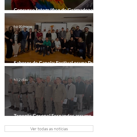
Concurso fotográfico do Gramadozoo
entra na reta final de inscrições
há 20 horas
Sabores de Canela: Festival ocupa Praça
João Corrêa em setembro
há 2 dias
Tenente Coronel Fernandes assume
comando do 41º BPM em Gramado
Ver todas as notícias