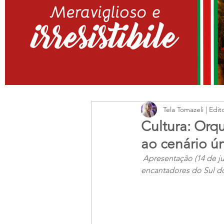
Tela Tomazeli | Edit
Cultura: Orq
ao cenário ú
Apresentação (14 de j
encantadores do Sul d