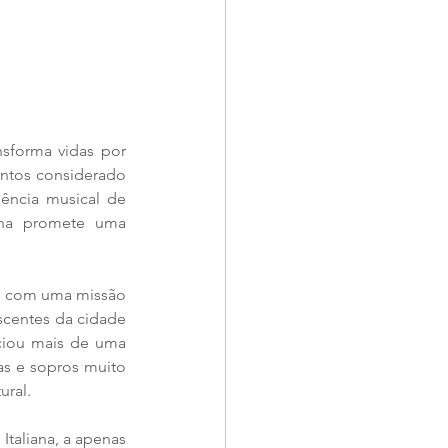
nsforma vidas por 
ntos considerado 
ncia musical de 
ana promete uma 
u com uma missão 
scentes da cidade 
ciou mais de uma 
as e sopros muito 
ural.
taliana, a apenas 