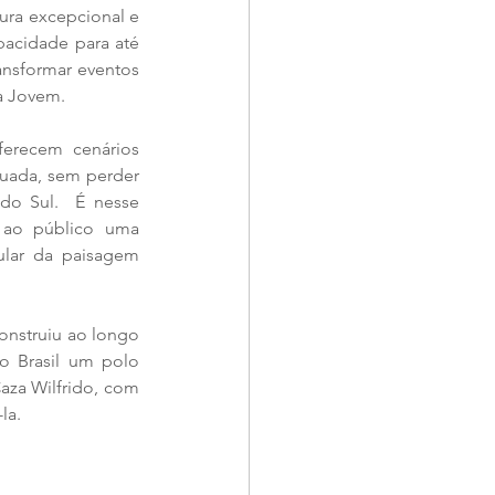
ra excepcional e 
acidade para até 
ansformar eventos 
a Jovem.
erecem cenários 
tuada, sem perder 
do Sul.  É nesse 
 ao público uma 
ular da paisagem 
nstruiu ao longo 
o Brasil um polo 
aza Wilfrido, com 
la.