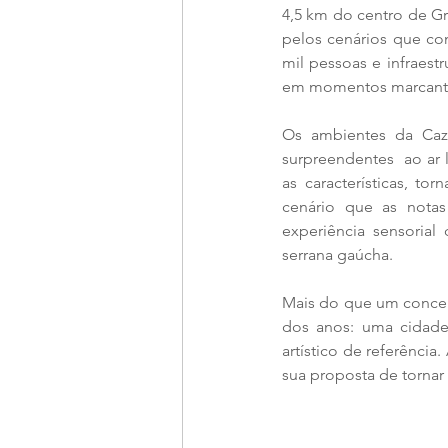
4,5 km do centro de G
pelos cenários que co
mil pessoas e infraest
em momentos marcantes
Os ambientes da Caz
surpreendentes  ao ar 
as características, t
cenário que as nota
experiência sensorial
serrana gaúcha.
Mais do que um concer
dos anos: uma cidade 
artístico de referência
sua proposta de tornar