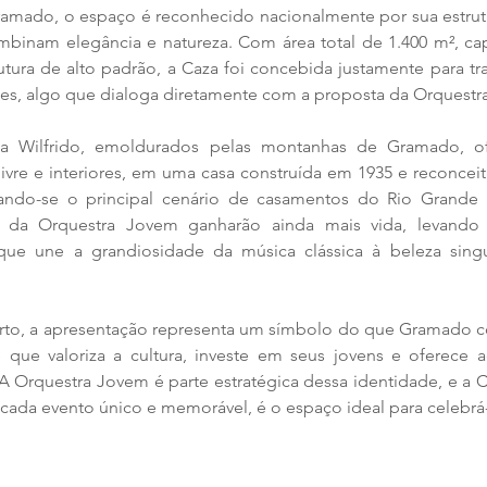
ramado, o espaço é reconhecido nacionalmente por sua estrutu
mbinam elegância e natureza. Com área total de 1.400 m², cap
rutura de alto padrão, a Caza foi concebida justamente para tr
, algo que dialoga diretamente com a proposta da Orquestr
a Wilfrido, emoldurados pelas montanhas de Gramado, of
livre e interiores, em uma casa construída em 1935 e reconcei
ornando-se o principal cenário de casamentos do Rio Grande 
s da Orquestra Jovem ganharão ainda mais vida, levando
 que une a grandiosidade da música clássica à beleza sing
to, a apresentação representa um símbolo do que Gramado co
que valoriza a cultura, investe em seus jovens e oferece a
. A Orquestra Jovem é parte estratégica dessa identidade, e a C
 cada evento único e memorável, é o espaço ideal para celebrá-