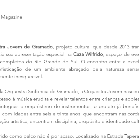
 Magazine
tra Jovem de Gramado
, projeto cultural que desde 2013 tra
ia sua apresentação especial na 
Caza Wilfrido
, espaço de eve
completos do Rio Grande do Sul. O encontro entre a excelê
sofisticação de um ambiente abraçado pela natureza serr
mente inesquecível.
 Orquestra Sinfônica de Gramado, a Orquestra Jovem nasce
cesso à música erudita e revelar talentos entre crianças e adole
integrais e empréstimo de instrumentos, o projeto já benefi
 com idades entre seis e trinta anos, que encontram nas cord
o artística, encontram disciplina, propósito e identidade cult
ido como palco não é por acaso. Localizado na Estrada Tapera I