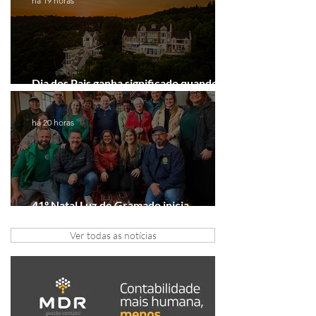
há 19 horas
Dia dos Pais ganha significado quando o
presente é viver experiências juntos
há 20 horas
41º Natal Luz de Gramado inicia
tratativas com clubes de serviço
Ver todas as notícias