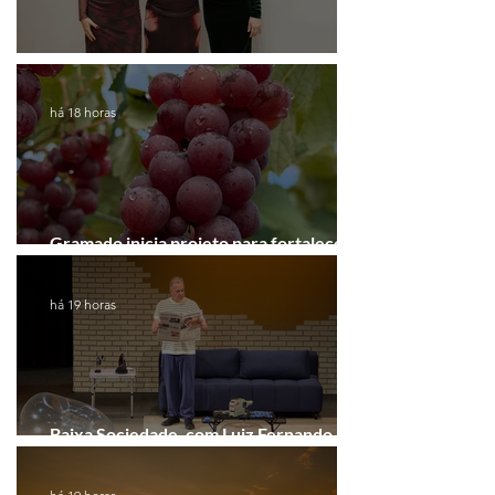
Coluna de Caxias
há 18 horas
Gramado inicia projeto para fortalecer a
Rota do Vinho
há 19 horas
Baixa Sociedade, com Luiz Fernando
Guimarães, chega a Novo Hamburgo