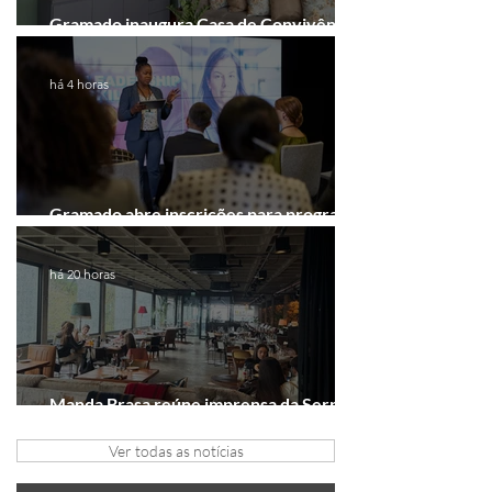
Gramado inaugura Casa de Convivência
dedicada às mulheres
há 4 horas
Gramado abre inscrições para programa
gratuito de inovação
há 20 horas
Manda Brasa reúne imprensa da Serra
Gaúcha para falar de expansão
Ver todas as notícias