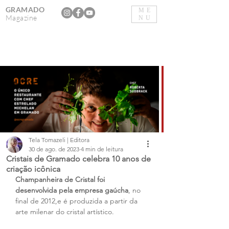
GRAMADO
ME
Magazine
NU
Tela Tomazeli | Editora
30 de ago. de 2023
4 min de leitura
Cristais de Gramado celebra 10 anos de
criação icônica
Champanheira de Cristal foi 
desenvolvida pela empresa gaúcha
, no 
final de 2012,e é produzida a partir da 
arte milenar do cristal artístico.