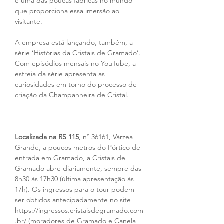
é uma das poucas fábricas no mundo 
que proporciona essa imersão ao 
visitante.
A empresa está lançando, também, a 
série ‘Histórias da Cristais de Gramado’. 
Com episódios mensais no YouTube, a 
estreia da série apresenta as 
curiosidades em torno do processo de 
criação da Champanheira de Cristal.
Localizada na RS 115
, nº 36161, Várzea 
Grande, a poucos metros do Pórtico de 
entrada em Gramado, a Cristais de 
Gramado abre diariamente, sempre das 
8h30 às 17h30 (última apresentação às 
17h). Os ingressos para o tour podem 
ser obtidos antecipadamente no site 
https://ingressos.cristaisdegramado.com
.br/ (moradores de Gramado e Canela 