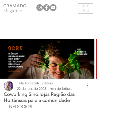
GRAMADO
ME
Magazine
NU
Tela Tomazeli | Editora
22 de jun. de 2025
1 min de leitura
Coworking Sindilojas Região das
Hortênsias para a comunidade
NEGÓCIOS