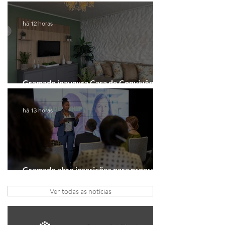
realizada em formato digital
há 12 horas
Gramado inaugura Casa de Convivência
dedicada às mulheres
há 13 horas
Gramado abre inscrições para programa
gratuito de inovação
Ver todas as notícias