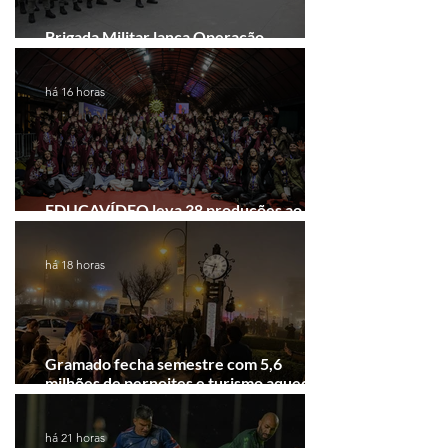
Brigada Militar lança Operação
Convergência na Região das Hortênsias
há 16 horas
EDUCAVÍDEO leva 38 produções ao
Festival de Cinema de Gramado
há 18 horas
Gramado fecha semestre com 5,6
milhões de pernoites e turismo aquecido.
Junho desponta!
há 21 horas