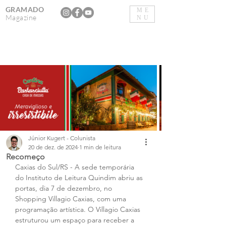
GRAMADO
ME
Magazine
NU
Júnior Kugert - Colunista
20 de dez. de 2024
1 min de leitura
Recomeço
Caxias do Sul/RS - A sede temporária 
do Instituto de Leitura Quindim abriu as 
portas, dia 7 de dezembro, no 
Shopping Villagio Caxias, com uma 
programação artística. O Villagio Caxias 
estruturou um espaço para receber a 