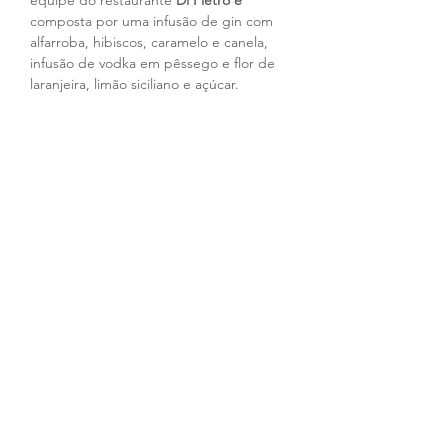
equipe do restaurante
 Di Pietro é
composta por uma infusão de gin com 
alfarroba, hibiscos, caramelo e canela, 
infusão de vodka em pêssego e flor de 
laranjeira, limão siciliano e açúcar.