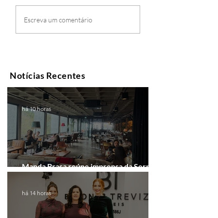
Escreva um comentário
Notícias Recentes
há 10 horas
Manda Brasa reúne imprensa da Serra
Gaúcha para falar de expansão
há 14 horas