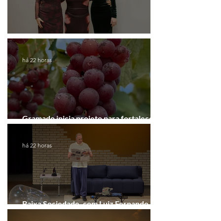
Coluna de Caxias
há 22 horas
Gramado inicia projeto para fortalecer a
Rota do Vinho
há 22 horas
Baixa Sociedade, com Luiz Fernando
Guimarães, chega a Novo Hamburgo