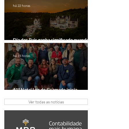
há 22 horas
Dia dos Pais ganha significado quando o
presente é viver experiências juntos
há 23 horas
41º Natal Luz de Gramado inicia
tratativas com clubes de serviço
Ver todas as notícias