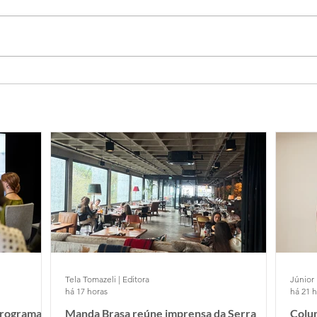
Tela Tomazeli | Editora
Júnior 
há 17 horas
há 21 
programa
Manda Brasa reúne imprensa da Serra
Colun