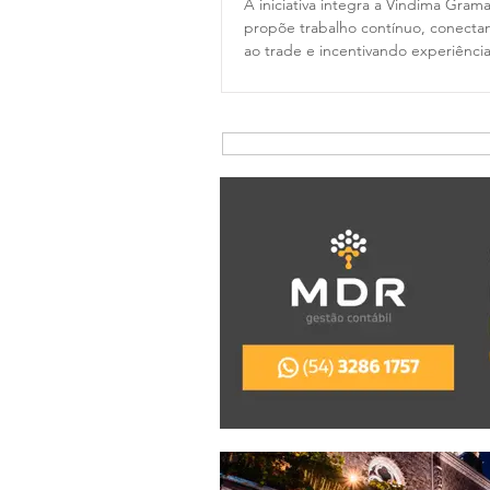
A iniciativa integra a Vindima Gram
propõe trabalho contínuo, conectan
ao trade e incentivando experiênci