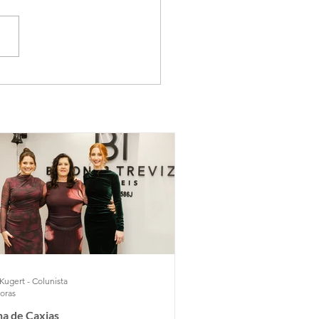
Kugert - Colunista
horas
a de Caxias