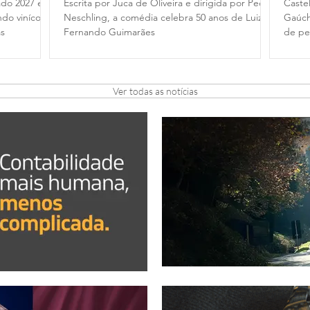
ado 2027 e
Escrita por Juca de Oliveira e dirigida por Pedro
Caste
do vinícolas
Neschling, a comédia celebra 50 anos de Luiz
Gaúch
as
Fernando Guimarães
de pe
de ga
Grama
na no
Ver todas as notícias