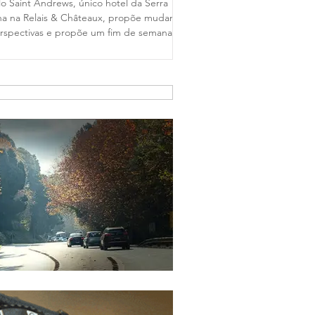
lo Saint Andrews, único hotel da Serra
a na Relais & Châteaux, propõe mudança
rspectivas e propõe um fim de semana
stronomia e tempo de qualidade . em
do, com festival harmonizado exclusivo
ite de 8 de agosto