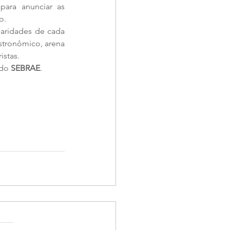
ara anunciar as 
o. 
laridades de cada 
stronômico, arena 
stas. 
do 
SEBRAE
. 