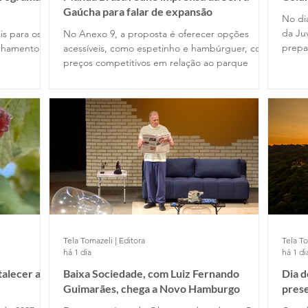
Gaúcha para falar de expansão
No di
da Ju
is para os
No Anexo 9, a proposta é oferecer opções
prepa
anhamento
acessíveis, como espetinho e hambúrguer, com
preços competitivos em relação ao parque
Tela Tomazeli | Editora
Tela To
há 1 dia
há 1 di
talecer a
Baixa Sociedade, com Luiz Fernando
Dia d
Guimarães, chega a Novo Hamburgo
prese