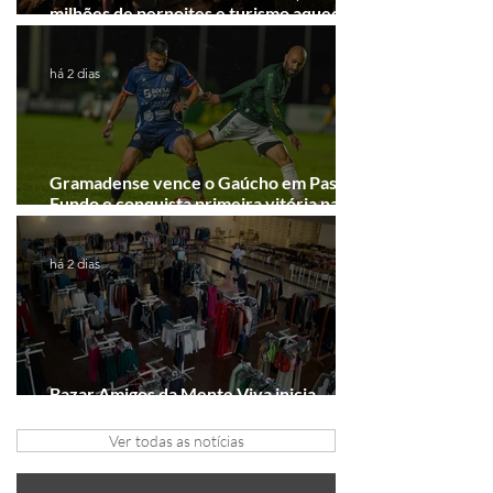
milhões de pernoites e turismo aquecido.
Junho desponta!
há 2 dias
Gramadense vence o Gaúcho em Passo
Fundo e conquista primeira vitória na
Série A2
há 2 dias
Bazar Amigos da Mente Viva inicia
arrecadação em Gramado e Canela
Ver todas as notícias