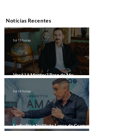
Notícias Recentes
há 13 horas
Você Lê Mentes? Pare de Me
Interpretar!
há 14 horas
Laghetto e Instituto Lance de Craque
firmam parceria em Porto Alegre