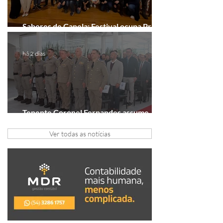
Sabores de Canela: Festival ocupa Praça
João Corrêa em setembro
há 2 dias
Tenente Coronel Fernandes assume
comando do 41º BPM em Gramado
Ver todas as notícias