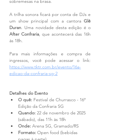
sobremesas na brasa.
A trilha sonora ficará por conta de DJs e 
um show principal com a cantora 
Glê 
Duran
. Uma novidade desta edição é o 
After Confraria
, que acontecerá das 16h 
às 18h.
Para mais informações e compra de 
ingressos, você pode acessar o link: 
https://www.tktr.com.br/evento/16a-
edicao-da-confraria-sg-2
Detalhes do Evento
O quê:
 Festival de Churrasco - 16ª 
Edição da Confraria SG
Quando:
 22 de novembro de 2025 
(sábado), das 11h às 18h
Onde:
 Arena SG, Gramado/RS
Formato:
 Open food (bebidas 
pagas à parte)