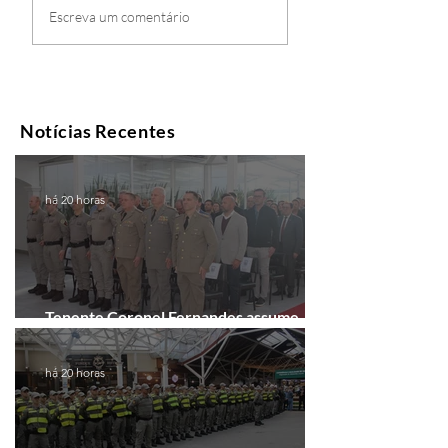
Escreva um comentário
Notícias Recentes
há 20 horas
Tenente Coronel Fernandes assume
comando do 41º BPM em Gramado
há 20 horas