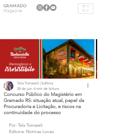
GRAMADO
ME
Magazine
NU
Tela Tomazeli | Editora
28 de jun.
4 min de leitura
Concurso Público do Magistério em
Gramado RS: situação atual, papel da
Procuradoria e Licitação, e riscos na
continuidade do processo
Por: Tela Tomazeli
Editoria: Notícias Locais