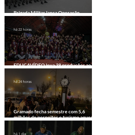
Brigada Militar lança Operação
Convergência na Região das Hortênsias
há 22 horas
EDUCAVÍDEO leva 38 produções ao
Festival de Cinema de Gramado
há 24 horas
Gramado fecha semestre com 5,6
milhões de pernoites e turismo aquecido.
Junho desponta!
há 1 dia