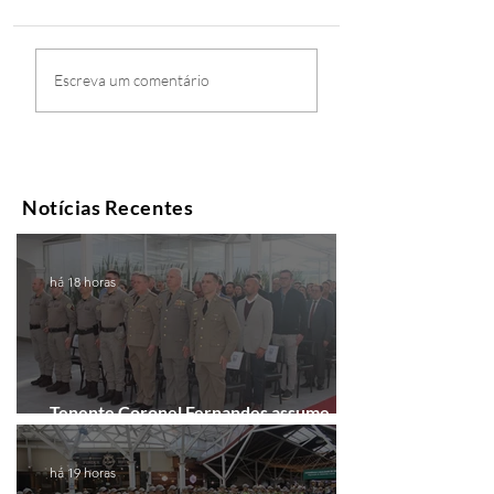
Escreva um comentário
Notícias Recentes
há 18 horas
Tenente Coronel Fernandes assume
comando do 41º BPM em Gramado
há 19 horas