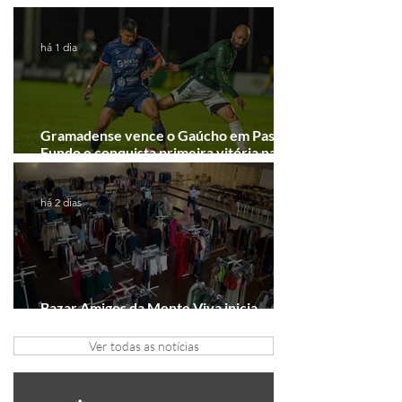
Junho desponta!
há 1 dia
Gramadense vence o Gaúcho em Passo
Fundo e conquista primeira vitória na
Série A2
há 2 dias
Bazar Amigos da Mente Viva inicia
arrecadação em Gramado e Canela
Ver todas as notícias