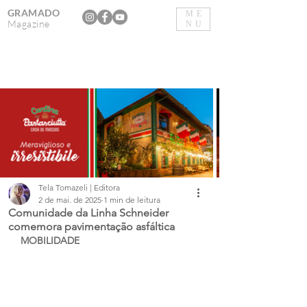
GRAMADO
ME
Magazine
NU
Tela Tomazeli | Editora
2 de mai. de 2025
1 min de leitura
Comunidade da Linha Schneider
comemora pavimentação asfáltica
MOBILIDADE