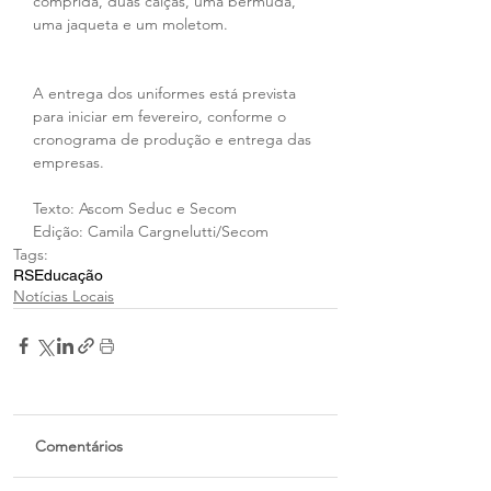
comprida, duas calças, uma bermuda, 
uma jaqueta e um moletom.
A entrega dos uniformes está prevista 
para iniciar em fevereiro, conforme o 
cronograma de produção e entrega das 
empresas.
Texto: Ascom Seduc e Secom
Edição: Camila Cargnelutti/Secom
Tags:
RS
Educação
Notícias Locais
Comentários