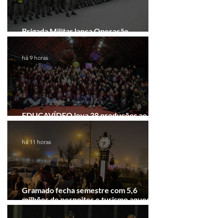
Brigada Militar lança Operação
Convergência na Região das Hortênsias
há 9 horas
EDUCAVÍDEO leva 38 produções ao
Festival de Cinema de Gramado
há 11 horas
Gramado fecha semestre com 5,6
milhões de pernoites e turismo aquecido.
Junho desponta!