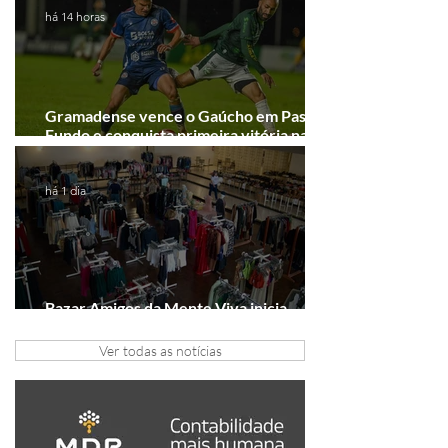
há 14 horas
Gramadense vence o Gaúcho em Passo
Fundo e conquista primeira vitória na
Série A2
há 1 dia
Bazar Amigos da Mente Viva inicia
arrecadação em Gramado e Canela
Ver todas as notícias