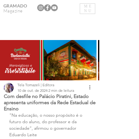
GRAMADO
ME
Magazine
NU
Tela Tomazeli | Editora
10 de out. de 2024
2 min de leitura
Com desfile no Palácio Piratini, Estado
apresenta uniformes da Rede Estadual de
Ensino
"Na educação, o nosso propósito é o 
futuro do aluno, do professor e da 
sociedade”, afirmou o governador 
Eduardo Leite