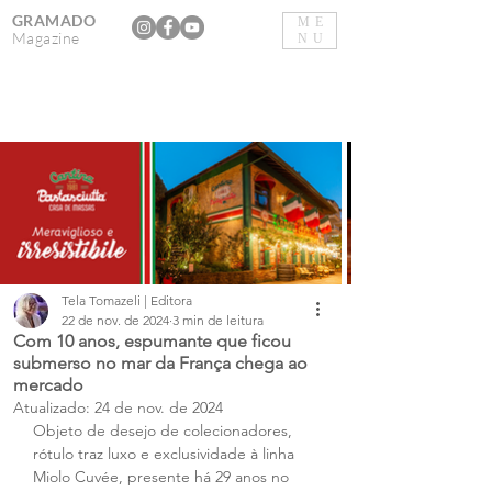
GRAMADO
ME
Magazine
NU
Tela Tomazeli | Editora
22 de nov. de 2024
3 min de leitura
Com 10 anos, espumante que ficou
submerso no mar da França chega ao
mercado
Atualizado:
24 de nov. de 2024
Objeto de desejo de colecionadores, 
rótulo traz luxo e exclusividade à linha 
Miolo Cuvée, presente há 29 anos no 