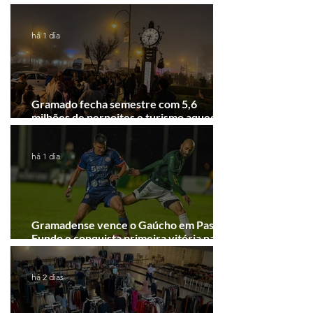
Festival de Cinema de Gramado
há 1 dia
Gramado fecha semestre com 5,6
milhões de pernoites e turismo aquecido.
Junho desponta!
há 1 dia
Gramadense vence o Gaúcho em Passo
Fundo e conquista primeira vitória na
Série A2
há 2 dias