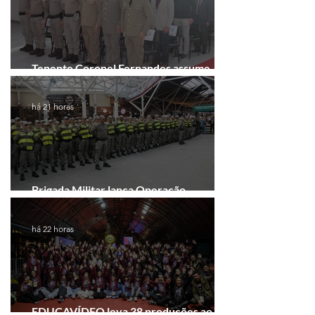
Tenente Coronel Fernandes assume
comando do 41º BPM em Gramado
há 21 horas
Brigada Militar lança Operação
Convergência na Região das Hortênsias
há 22 horas
EDUCAVÍDEO leva 38 produções ao