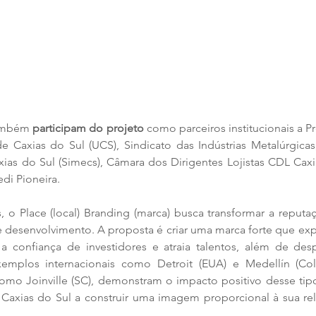
ambém 
participam do projeto
 como parceiros institucionais a Pr
e Caxias do Sul (UCS), Sindicato das Indústrias Metalúrgicas
xias do Sul (Simecs), Câmara dos Dirigentes Lojistas CDL Caxia
edi Pioneira.
 o Place (local) Branding (marca) busca transformar a reputa
e desenvolvimento. A proposta é criar uma marca forte que expr
a confiança de investidores e atraia talentos, além de desp
xemplos internacionais como Detroit (EUA) e Medellín (Col
como Joinville (SC), demonstram o impacto positivo desse tipo 
Caxias do Sul a construir uma imagem proporcional à sua rele