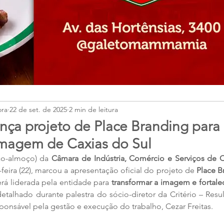
ora
22 de set. de 2025
2 min de leitura
ança projeto de Place Branding para
imagem de Caxias do Sul
ão-almoço) da 
Câmara de Indústria, Comércio e Serviços de C
feira (22), marcou a apresentação oficial do projeto de 
Place B
será liderada pela entidade para 
transformar a imagem e fortalec
detalhado durante palestra do sócio-diretor da Critério – Res
sponsável pela gestão e execução do trabalho, Cezar Freitas.