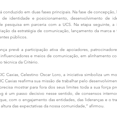
 conduzido em duas fases principais. Na fase de concepção, h
o de identidade e posicionamento, desenvolvimento de ide
 de pesquisa em parceria com a UCS. Na etapa seguinte, a 
iação da estratégia de comunicação, lançamento da marca e f
entes públicos.
a prevê a participação ativa de apoiadores, patrocinadores
s, influenciadores e meios de comunicação, em alinhamento c
o técnica da Critério.
IC Caxias, Celestino Oscar Loro, a iniciativa simboliza um mo
IC Caxias reafirma sua missão de trabalhar pelo desenvolvimen
recisa mostrar para fora dos seus limites toda a sua força prod
ing é um passo decisivo nesse sentido, de consensos internos
ue, com o engajamento das entidades, das lideranças e o trab
altura das expectativas da nossa comunidade,” afirmou.