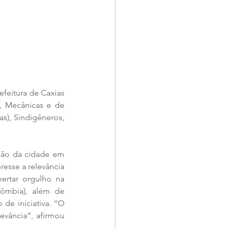
efeitura de Caxias 
, Mecânicas e de 
s), Sindigêneros, 
ção da cidade em 
esse a relevância 
ertar orgulho na 
ômbia), além de 
de iniciativa. “O 
vância”, afirmou 