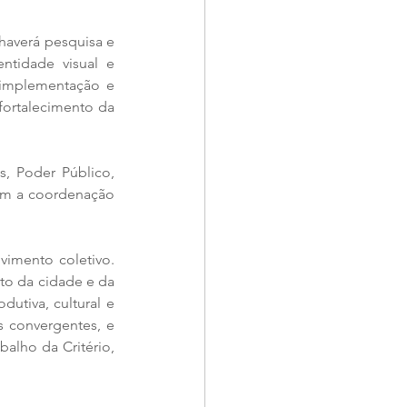
averá pesquisa e 
ntidade visual e 
implementação e 
ortalecimento da 
, Poder Público, 
om a coordenação 
vimento coletivo. 
to da cidade e da 
utiva, cultural e 
 convergentes, e 
alho da Critério, 