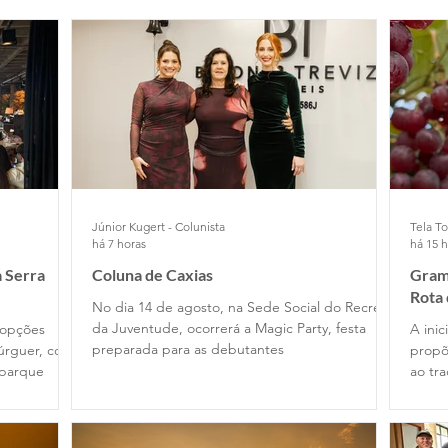
Júnior Kugert - Colunista
Tela To
há 7 horas
há 15 
 Serra
Coluna de Caxias
Grama
Rota
No dia 14 de agosto, na Sede Social do Recreio
da Juventude, ocorrerá a Magic Party, festa
 opções
A ini
preparada para as debutantes
úrguer, com
propõ
 parque
ao tr