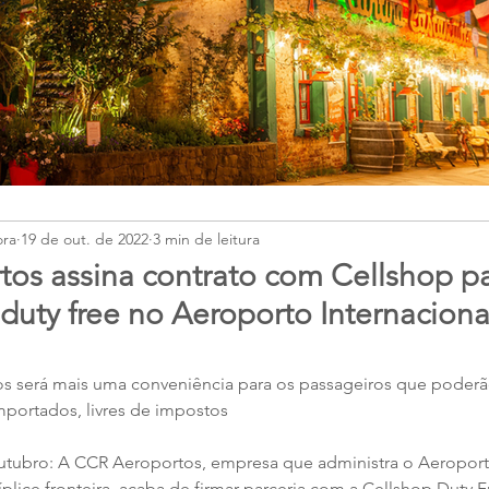
ora
19 de out. de 2022
3 min de leitura
os assina contrato com Cellshop p
duty free no Aeroporto Internaciona
os será mais uma conveniência para os passageiros que poder
mportados, livres de impostos
utubro: A CCR Aeroportos, empresa que administra o Aeroporto
íplice fronteira, acaba de firmar parceria com a Cellshop Duty F