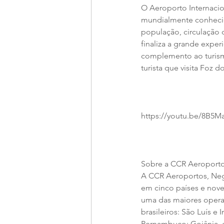
O Aeroporto Internacio
mundialmente conhecido
população, circulação 
finaliza a grande exper
complemento ao turismo
turista que visita Foz d
https://youtu.be/8B5
Sobre a CCR Aeroport
A CCR Aeroportos, Neg
em cinco países e nove
uma das maiores opera
brasileiros: São Luís e 
Pernambuco; Goiânia, e