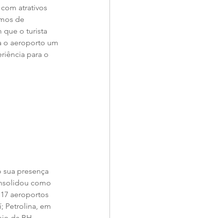
com atrativos 
rmos de 
que o turista 
ra o aeroporto um 
riência para o 
 sua presença 
onsolidou como 
17 aeroportos 
; Petrolina, em 
eio da BH 