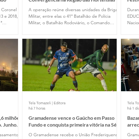
e Coronel
A operação reúne diversas unidades da Brigada
Duran
13 e 2018, no
Militar, entre elas o 41º Batalhão de Polícia
EDUC
1ª
Militar, o Batalhão Rodoviário, o Comando
Nacio
assou pelo
Ambiental, o Comando do Choque e o
Filme
 em 2020,
Departamento de Ensino. Participam das ações
difer
cupou o
dois alunos-oficiais do Curso Superior de Polícia
traba
omandante
Militar e 120 alunos-soldados do Curso Básico
de Formação Policial Militar, das escolas de
Porto Alegre e Montenegro.
Tela Tomazeli | Editora
Tela To
há 7 horas
há 1 di
,6 milhões
Gramadense vence o Gaúcho em Passo
Bazar
o. Junho
Fundo e conquista primeira vitória na Série
arre
A2
essamento
O Gramadense recebe o União Frederiquense,
Grama