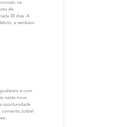
cionais, na 
vres de 
ada 30 dias. A 
 débito, e também 
igualáveis e com 
te neste novo 
a oportunidade 
", comenta Jorbel 
ree.