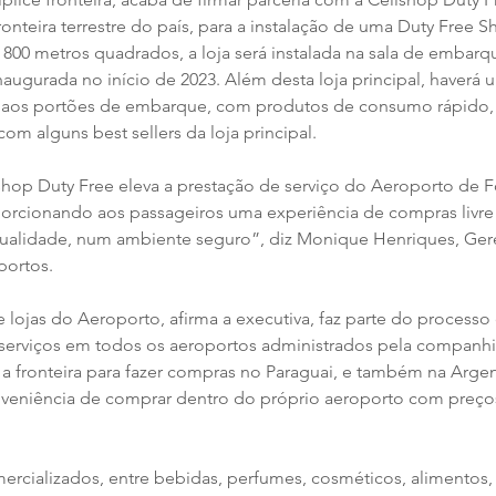
fronteira terrestre do país, para a instalação de uma Duty Free 
00 metros quadrados, a loja será instalada na sala de embarq
naugurada no início de 2023. Além desta loja principal, haverá
 aos portões de embarque, com produtos de consumo rápido
com alguns best sellers da loja principal.
shop Duty Free eleva a prestação de serviço do Aeroporto de F
orcionando aos passageiros uma experiência de compras livre
alidade, num ambiente seguro”, diz Monique Henriques, Gere
portos.
 lojas do Aeroporto, afirma a executiva, faz parte do processo
serviços em todos os aeroportos administrados pela companhi
 a fronteira para fazer compras no Paraguai, e também na Argen
nveniência de comprar dentro do próprio aeroporto com preço
ercializados, entre bebidas, perfumes, cosméticos, alimentos,