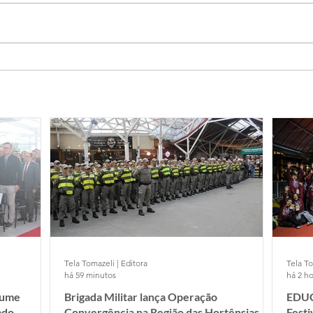
Tela Tomazeli | Editora
Tela To
há 59 minutos
há 2 ho
sume
Brigada Militar lança Operação
EDUC
ado
Convergência na Região das Hortênsias
Fest