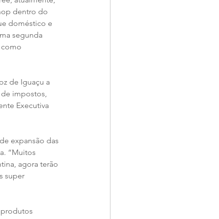
Shop dentro do 
ue doméstico e 
 uma segunda 
, como 
oz de Iguaçu a 
 de impostos, 
nte Executiva 
 de expansão das 
a. “Muitos 
tina, agora terão 
s super 
 produtos 