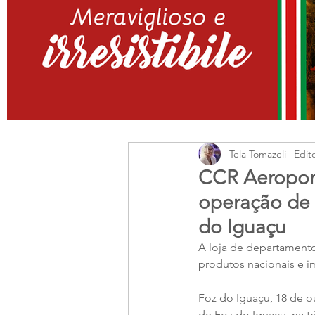
Tela Tomazeli | Edit
CCR Aeroport
operação de 
do Iguaçu
A loja de departament
produtos nacionais e i
Foz do Iguaçu, 18 de o
de Foz do Iguaçu, na tr