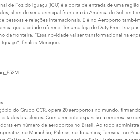
nal de Foz do Iguaçu (IGU) é a porta de entrada de uma região 
s, além de ser a principal fronteira da América do Sul em te
de pessoas e relações internacionais. E é no Aeroporto também 
iência que a cidade oferece. Ter uma loja de Duty Free, traz pa
 da fronteira. “Essa novidade vai ser transformacional na expe
o Iguaçu”, finaliza Monique.
Maq_P52M
os
ócio do Grupo CCR, opera 20 aeroportos no mundo, firmando
 estados brasileiros. Com a recente expansão a empresa se c
doras em número de aeroportos no Brasil. Ao todo administra 
Imperatriz, no Maranhão; Palmas, no Tocantins; Teresina, no Piauí
m Goiás; o Aeroporto Internacional de Belo Horizonte, por m