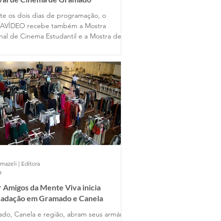
te os dois dias de programação, o
AVÍDEO recebe também a Mostra
nal de Cinema Estudantil e a Mostra de
s Universitários, reunindo produções de
entes estados do país ao lado dos
lhos dos alunos gramadenses.
mazeli | Editora
a
 Amigos da Mente Viva inicia
cadação em Gramado e Canela
do, Canela e região, abram seus armários