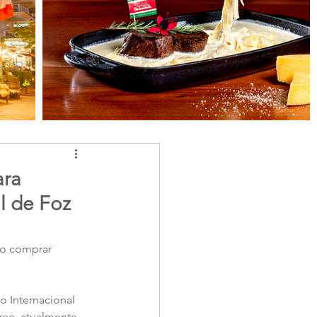
ara
l de Foz
ão comprar 
 Internacional 
ree, atualmente, 