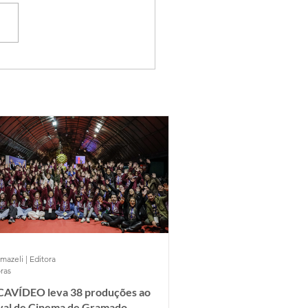
mazeli | Editora
ras
AVÍDEO leva 38 produções ao
ival de Cinema de Gramado