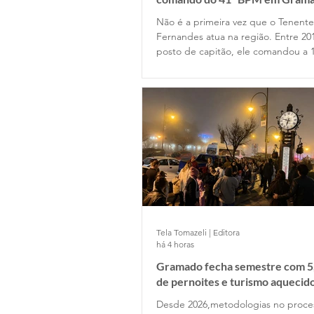
Não é a primeira vez que o Tenent
Fernandes atua na região. Entre 20
posto de capitão, ele comandou a 
Companhia de Gramado e depois p
Estado Maior da Unidade. Retornou
permanecendo até 2022, quando o
posto de major na função de subc
do Batalhão.
Tela Tomazeli | Editora
há 4 horas
Gramado fecha semestre com 5
de pernoites e turismo aquecid
desponta!
Desde 2026,metodologias no proc