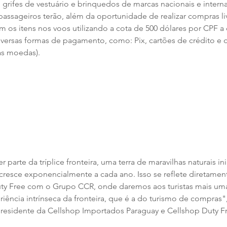
, grifes de vestuário e brinquedos de marcas nacionais e interna
passageiros terão, além da oportunidade de realizar compras li
 os itens nos voos utilizando a cota de 500 dólares por CPF a c
iversas formas de pagamento, como: Pix, cartões de crédito e
as moedas).
 parte da tríplice fronteira, uma terra de maravilhas naturais in
 cresce exponencialmente a cada ano. Isso se reflete diretamen
uty Free com o Grupo CCR, onde daremos aos turistas mais um
riência intrínseca da fronteira, que é a do turismo de compras
presidente da Cellshop Importados Paraguay e Cellshop Duty F