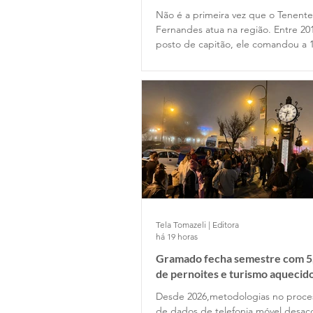
Não é a primeira vez que o Tenent
Fernandes atua na região. Entre 20
posto de capitão, ele comandou a 
Companhia de Gramado e depois p
Estado Maior da Unidade. Retornou
permanecendo até 2022, quando o
posto de major na função de subc
do Batalhão.
Tela Tomazeli | Editora
há 19 horas
Gramado fecha semestre com 5
de pernoites e turismo aquecid
desponta!
Desde 2026,metodologias no proc
de dados de telefonia móvel desa