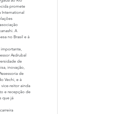
egada ao Rio 
ecida promete 
International 
elações 
Associação 
anashi. A 
sa no Brasil e à 
 importante, 
fessor Asdrubal 
versidade de 
sa, inovação, 
Assessoria de 
o Vechi, e à 
ice-reitor ainda 
to e recepção de 
 que já 
arreira 