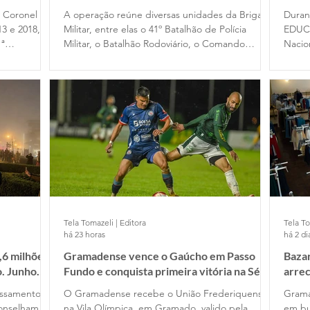
e Coronel
A operação reúne diversas unidades da Brigada
Duran
13 e 2018, no
Militar, entre elas o 41º Batalhão de Polícia
EDUC
1ª
Militar, o Batalhão Rodoviário, o Comando
Nacio
assou pelo
Ambiental, o Comando do Choque e o
Filme
 em 2020,
Departamento de Ensino. Participam das ações
difer
cupou o
dois alunos-oficiais do Curso Superior de Polícia
traba
omandante
Militar e 120 alunos-soldados do Curso Básico
de Formação Policial Militar, das escolas de
Porto Alegre e Montenegro.
Tela Tomazeli | Editora
Tela To
há 23 horas
há 2 di
,6 milhões
Gramadense vence o Gaúcho em Passo
Bazar
o. Junho
Fundo e conquista primeira vitória na Série
arre
A2
essamento
O Gramadense recebe o União Frederiquense,
Grama
conselham
na Vila Olímpica, em Gramado, valido pela
em bu