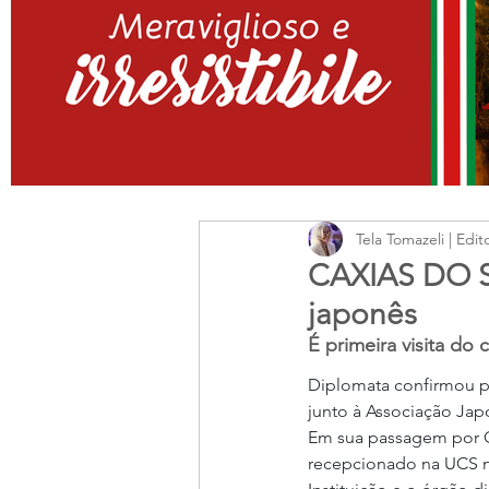
Tela Tomazeli | Edit
CAXIAS DO SU
japonês
É primeira visita do 
Diplomata confirmou pa
junto à Associação Jap
Em sua passagem por Ca
recepcionado na UCS ne