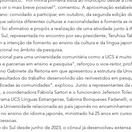
iplomático. “Foi minha primeira visita ao município desde a ch
a vir o mais breve possível”, comentou. A aproximação estabel
ano: convidado a participar, em outubro, da segunda edição da 
e valoriza diferentes culturas e nacionalidades e fomenta as r
l foi afirmativo e propôs a realização de uma atividade junto à 
Sul, representada no encontro por seu presidente, Teruhisa Tak
a intenção de fomento ao ensino da cultura e da língua japone
ucional no âmbito da pesquisa.
cional para uma universidade comunitária como a UCS é muito
 e parcerias em ensino e pesquisa”, reforçou o vice-reitor, pro
 no Gabinete da Reitoria em que apresentou a estrutura da Uni
resultados do trabalho desenvolvido são reinvestidos em pesqui
dicadas às comunidades”, explicou. Junto a representantes da 
, a coordenadora Fabiola Sartori e o funcionário Jeferson Toled
ma UCS Línguas Estrangeiras, Sabrina Bonqueves Fadanelli, o v
da Universidade relacionada ao país japonês no encaminhamen
e no ensino do idioma japonês, ministrado há 25 anos em cursos
pessoas.
do Sul desde junho de 2023, o cônsul já desenvolveu extensa c