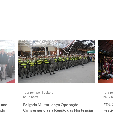
Tela Tomazeli | Editora
Tela To
há 16 horas
há 17 
sume
Brigada Militar lança Operação
EDUC
ado
Convergência na Região das Hortênsias
Fest