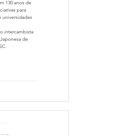
am 130 anos de 
iativas para 
e universidades 
o intercambista 
 Japonesa de 
SC.