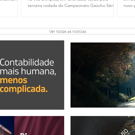
terceira rodada do Campeonato Gaúcho Série
novo 
A2
Ver todas as notícias