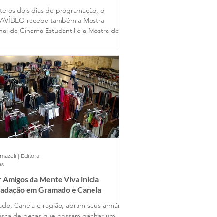
te os dois dias de programação, o
AVÍDEO recebe também a Mostra
nal de Cinema Estudantil e a Mostra de
s Universitários, reunindo produções de
entes estados do país ao lado dos
lhos dos alunos gramadenses.
mazeli | Editora
as
 Amigos da Mente Viva inicia
cadação em Gramado e Canela
do, Canela e região, abram seus armários
sca de peças que possam ganhar um