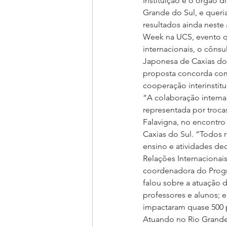
Instituição e o órgão d
Grande do Sul, e queri
resultados ainda neste 
Week na UCS, evento qu
internacionais, o cônsu
Japonesa de Caxias do 
proposta concorda com 
cooperação interinstit
“A colaboração interna
representada por trocas
Falavigna, no encontro
Caxias do Sul. “Todos 
ensino e atividades de
Relações Internacionais
coordenadora do Progra
falou sobre a atuação 
professores e alunos; 
impactaram quase 500 
Atuando no Rio Grande 