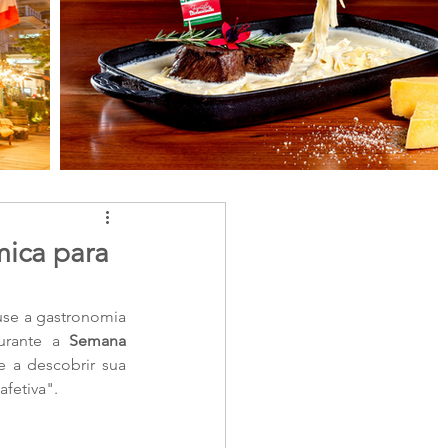
mica para
use a gastronomia 
urante a 
Semana 
 a descobrir sua 
afetiva".