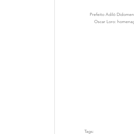
Prefeito Adiló Didomeni
Oscar Loro: homenag
Tags: