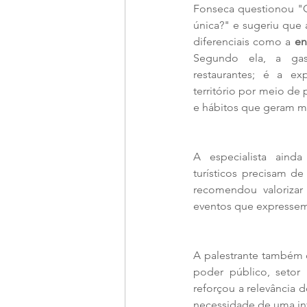
Fonseca questionou "O
única?" e sugeriu que 
diferenciais como a 
en
Segundo ela, a gas
restaurantes; é a exp
território por meio de p
e hábitos que geram me
A especialista ainda
turísticos precisam de
recomendou valorizar
eventos que expressem 
A palestrante também 
poder público, setor
reforçou a relevância 
necessidade de uma inf