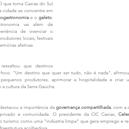
 que torna Caxias do Sul 
a cidade se concentre em 
ogastronomia
 e o 
galeto
. 
tronomia vai além de 
eriência de vivenciar o 
rodutores locais, festivais 
mórias afetivas.
 ressaltou que destinos 
 foco. "Um destino que quer ser tudo, não é nada", afirmou. 
 pequenos produtores, aprimorar a hospitalidade e criar u
a cultura da Serra Gaúcha.
destacou a importância da 
governança compartilhada
, com a 
 privado e comunidade. O presidente da CIC Caxias, 
Cele
do turismo como uma "indústria limpa" que gera emprego e ren
raestrutura acolhedora.