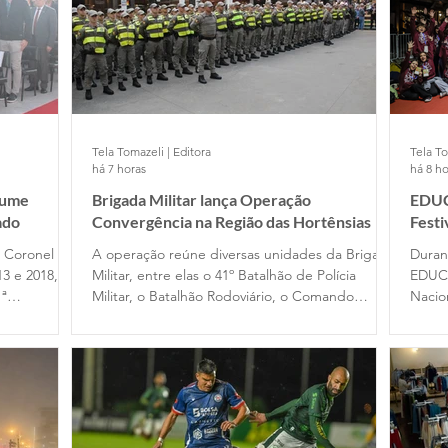
Tela Tomazeli | Editora
Tela To
há 7 horas
há 8 ho
sume
Brigada Militar lança Operação
EDUC
ado
Convergência na Região das Hortênsias
Fest
e Coronel
A operação reúne diversas unidades da Brigada
Duran
13 e 2018, no
Militar, entre elas o 41º Batalhão de Polícia
EDUC
1ª
Militar, o Batalhão Rodoviário, o Comando
Nacio
assou pelo
Ambiental, o Comando do Choque e o
Filme
 em 2020,
Departamento de Ensino. Participam das ações
difer
cupou o
dois alunos-oficiais do Curso Superior de Polícia
traba
omandante
Militar e 120 alunos-soldados do Curso Básico
de Formação Policial Militar, das escolas de
Porto Alegre e Montenegro.