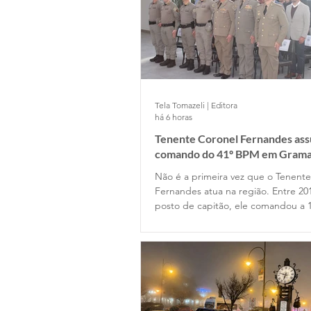
Tela Tomazeli | Editora
há 6 horas
Tenente Coronel Fernandes as
comando do 41º BPM em Gram
Não é a primeira vez que o Tenent
Fernandes atua na região. Entre 20
posto de capitão, ele comandou a 
Companhia de Gramado e depois p
Estado Maior da Unidade. Retornou
permanecendo até 2022, quando o
posto de major na função de subc
do Batalhão.