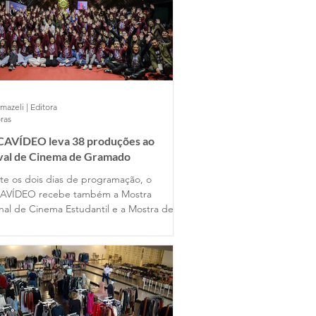
mazeli | Editora
ras
AVÍDEO leva 38 produções ao
ival de Cinema de Gramado
te os dois dias de programação, o
AVÍDEO recebe também a Mostra
nal de Cinema Estudantil e a Mostra de
s Universitários, reunindo produções de
entes estados do país ao lado dos
lhos dos alunos gramadenses.