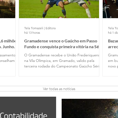
Tela Tomazeli | Editora
Tela To
há 13 horas
há 1 di
,6 milhões
Gramadense vence o Gaúcho em Passo
Bazar
o. Junho
Fundo e conquista primeira vitória na Série
arre
A2
essamento
O Gramadense recebe o União Frederiquense,
Grama
conselham
na Vila Olímpica, em Gramado, valido pela
em bu
terceira rodada do Campeonato Gaúcho Série
novo 
A2
Ver todas as notícias