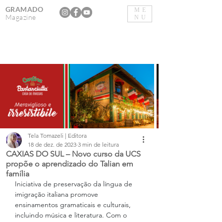
GRAMADO
ME
Magazine
NU
Tela Tomazeli | Editora
18 de dez. de 2023
3 min de leitura
CAXIAS DO SUL – Novo curso da UCS
propõe o aprendizado do Talian em
família
Iniciativa de preservação da língua de 
imigração italiana promove 
ensinamentos gramaticais e culturais, 
incluindo música e literatura. Com o 