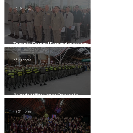
há 19 horas
Tenente Coronel Fernandes assume
comando do 41º BPM em Gramado
há 20 horas
Brigada Militar lança Operação
Convergência na Região das Hortênsias
há 21 horas