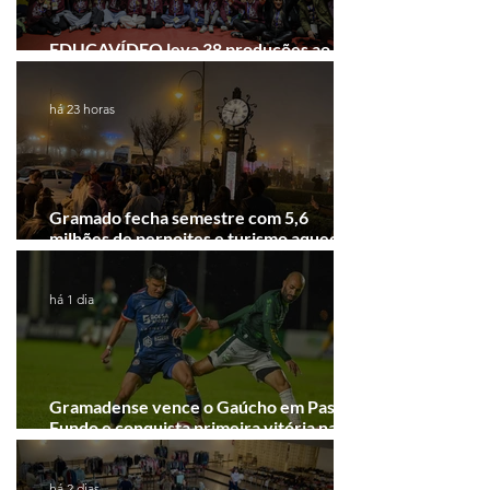
EDUCAVÍDEO leva 38 produções ao
Festival de Cinema de Gramado
há 23 horas
Gramado fecha semestre com 5,6
milhões de pernoites e turismo aquecido.
Junho desponta!
há 1 dia
Gramadense vence o Gaúcho em Passo
Fundo e conquista primeira vitória na
Série A2
há 2 dias