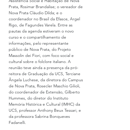
Assistência Social e Habitação de Nova 
Prata, Rosimar Brandalise; o vereador de 
Nova Prata Cláudio Dilda; e o 
coordenador no Brasil da Efasce, Argel 
Rigo, de Fagundes Varela. Entre as 
pautas da agenda estiveram o novo 
curso e o compartilhamento de 
informações, pelo representante 
público de Nova Prata, do Projeto 
Massolin dei Fiori, com foco social e 
cultural sobre o folclore italiano. A 
reunião teve ainda a presença da pró-
reitora de Graduação da UCS, Terciane 
Ângela Luchese, da diretora do Campus 
de Nova Prata, Rosecler Maschio Gilioli, 
do coordenador de Extensão, Gilberto 
Hummes, do diretor do Instituto 
Memória Histórica e Cultural (IMHC) da 
UCS, professor Anthony Beux Tessari, e 
da professora Sabrina Bonqueves 
Fadanelli.