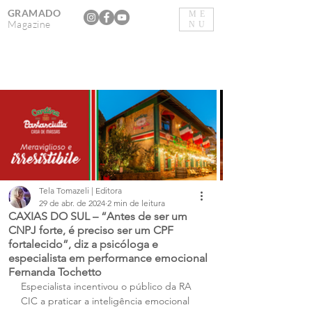
GRAMADO
ME
Magazine
NU
Tela Tomazeli | Editora
29 de abr. de 2024
2 min de leitura
CAXIAS DO SUL – “Antes de ser um
CNPJ forte, é preciso ser um CPF
fortalecido”, diz a psicóloga e
especialista em performance emocional
Fernanda Tochetto
Especialista incentivou o público da RA 
CIC a praticar a inteligência emocional 