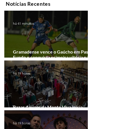
Notícias Recentes
há 41 minutos
Gramadense vence o Gaúcho em Passo
Fundo e conquista primeira vitória na
Série A2
há 19 horas
Bazar Amigos da Mente Viva inicia
arrecadação em Gramado e Canela
há 19 horas