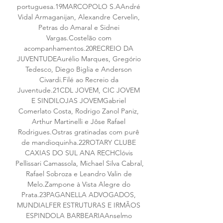
portuguesa.19MARCOPOLO S.AAndré 
Vidal Armaganijan, Alexandre Cervelin, 
Petras do Amaral e Sidnei 
Vargas.Costelão com 
acompanhamentos.20RECREIO DA 
JUVENTUDEAurélio Marques, Gregório 
Tedesco, Diego Biglia e Anderson 
Civardi.Filé ao Recreio da 
Juventude.21CDL JOVEM, CIC JOVEM 
E SINDILOJAS JOVEMGabriel 
Comerlato Costa, Rodrigo Zanol Paniz, 
Arthur Martinelli e Jôse Rafael 
Rodrigues.Ostras gratinadas com purê 
de mandioquinha.22ROTARY CLUBE 
CAXIAS DO SUL ANA RECHClóvis 
Pellissari Camassola, Michael Silva Cabral,
Rafael Sobroza e Leandro Valin de 
Melo.Zampone à Vista Alegre do 
Prata.23PAGANELLA ADVOGADOS, 
MUNDIALFER ESTRUTURAS E IRMÃOS 
ESPINDOLA BARBEARIAAnselmo 