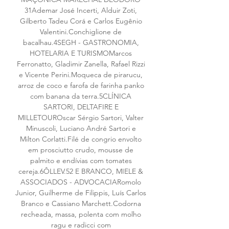
31Ademar José Incerti, Alduir Zoti, 
Gilberto Tadeu Corá e Carlos Eugênio 
Valentini.Conchiglione de 
bacalhau.4SEGH - GASTRONOMIA, 
HOTELARIA E TURISMOMarcos 
Ferronatto, Gladimir Zanella, Rafael Rizzi 
e Vicente Perini.Moqueca de pirarucu, 
arroz de coco e farofa de farinha panko 
com banana da terra.5CLÍNICA 
SARTORI, DELTAFIRE E 
MILLETOUROscar Sérgio Sartori, Valter 
Minuscoli, Luciano André Sartori e 
Milton Corlatti.Filé de congrio envolto 
em prosciutto crudo, mousse de 
palmito e endívias com tomates 
cereja.6ÔLLEV.52 E BRANCO, MIELE & 
ASSOCIADOS - ADVOCACIARomolo 
Junior, Guilherme de Filippis, Luís Carlos 
Branco e Cassiano Marchett.Codorna 
recheada, massa, polenta com molho 
ragu e radicci com 