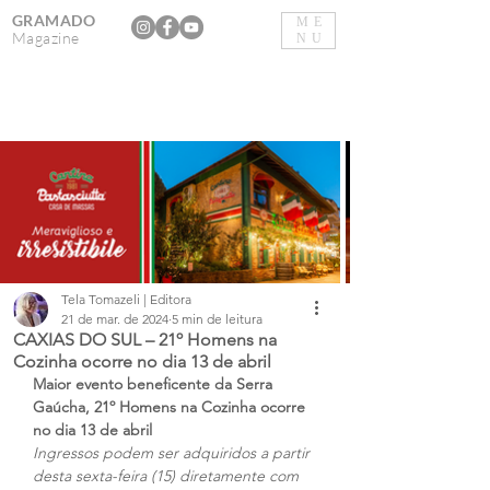
GRAMADO
ME
Magazine
NU
Tela Tomazeli | Editora
21 de mar. de 2024
5 min de leitura
CAXIAS DO SUL – 21º Homens na
Cozinha ocorre no dia 13 de abril
Maior evento beneficente da Serra 
Gaúcha, 21º Homens na Cozinha ocorre 
no dia 13 de abril
Ingressos podem ser adquiridos a partir 
desta sexta-feira (15) diretamente com 