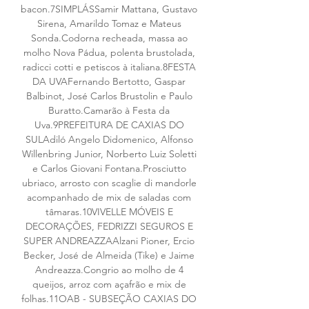
bacon.7SIMPLÁSSamir Mattana, Gustavo 
Sirena, Amarildo Tomaz e Mateus 
Sonda.Codorna recheada, massa ao 
molho Nova Pádua, polenta brustolada, 
radicci cotti e petiscos à italiana.8FESTA 
DA UVAFernando Bertotto, Gaspar 
Balbinot, José Carlos Brustolin e Paulo 
Buratto.Camarão à Festa da 
Uva.9PREFEITURA DE CAXIAS DO 
SULAdiló Angelo Didomenico, Alfonso 
Willenbring Junior, Norberto Luiz Soletti 
e Carlos Giovani Fontana.Prosciutto 
ubriaco, arrosto con scaglie di mandorle 
acompanhado de mix de saladas com 
tâmaras.10VIVELLE MÓVEIS E 
DECORAÇÕES, FEDRIZZI SEGUROS E 
SUPER ANDREAZZAAlzani Pioner, Ercio 
Becker, José de Almeida (Tike) e Jaime 
Andreazza.Congrio ao molho de 4 
queijos, arroz com açafrão e mix de 
folhas.11OAB - SUBSEÇÃO CAXIAS DO 