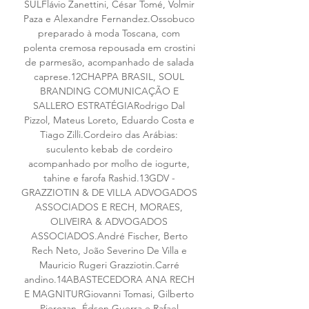
SULFlávio Zanettini, César Tomé, Volmir 
Paza e Alexandre Fernandez.Ossobuco 
preparado à moda Toscana, com 
polenta cremosa repousada em crostini 
de parmesão, acompanhado de salada 
caprese.12CHAPPA BRASIL, SOUL 
BRANDING COMUNICAÇÃO E 
SALLERO ESTRATÉGIARodrigo Dal 
Pizzol, Mateus Loreto, Eduardo Costa e 
Tiago Zilli.Cordeiro das Arábias: 
suculento kebab de cordeiro 
acompanhado por molho de iogurte, 
tahine e farofa Rashid.13GDV - 
GRAZZIOTIN & DE VILLA ADVOGADOS 
ASSOCIADOS E RECH, MORAES, 
OLIVEIRA & ADVOGADOS 
ASSOCIADOS.André Fischer, Berto 
Rech Neto, João Severino De Villa e 
Mauricio Rugeri Grazziotin.Carré 
andino.14ABASTECEDORA ANA RECH 
E MAGNITURGiovanni Tomasi, Gilberto 
Pierozan, Édson Guerra e Rafael 