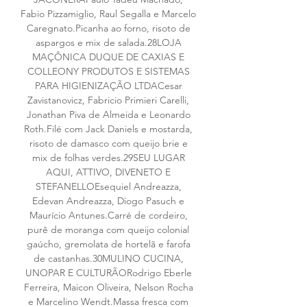
Fabio Pizzamiglio, Raul Segalla e Marcelo 
Caregnato.Picanha ao forno, risoto de 
aspargos e mix de salada.28LOJA 
MAÇÔNICA DUQUE DE CAXIAS E 
COLLEONY PRODUTOS E SISTEMAS 
PARA HIGIENIZAÇÃO LTDACesar 
Zavistanovicz, Fabricio Primieri Carelli, 
Jonathan Piva de Almeida e Leonardo 
Roth.Filé com Jack Daniels e mostarda, 
risoto de damasco com queijo brie e 
mix de folhas verdes.29SEU LUGAR 
AQUI, ATTIVO, DIVENETO E 
STEFANELLOEsequiel Andreazza, 
Edevan Andreazza, Diogo Pasuch e 
Maurício Antunes.Carré de cordeiro, 
purê de moranga com queijo colonial 
gaúcho, gremolata de hortelã e farofa 
de castanhas.30MULINO CUCINA, 
UNOPAR E CULTURÃORodrigo Eberle 
Ferreira, Maicon Oliveira, Nelson Rocha 
e Marcelino Wendt.Massa fresca com 