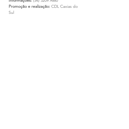
Informações:
 (54) 3209.9860
Promoção e realização:
 CDL Caxias do 
Sul