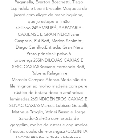
Paganella, Everton Boschetti, Tiago 
Espindola e Leoni Bresolin.Moqueca de 
jacaré com aligot de mandioquinha, 
queijo estepe e limão 
siciliano.24SAMBURÁ, SAPATARIA 
CAXIENSE E GRAN NEROIvanir 
Gasparin, Rui Boff, Marlon Schimitt, 
Diego Carrilho.Entrada: Gran Nero
Prato principal: polvo à 
provençal25SINDILOJAS CAXIAS E 
SESC CAXIASRossano Fernando Boff, 
Rubens Rafagnin e
Marcelo Campos Afonso.Medalhão de 
filé mignon ao molho madeira com purê 
rústico de batata doce e amêndoas 
laminadas.26SINDIGÊNEROS CAXIAS E 
SENAC CAXIASMarcus Lubisco Guazelli, 
Matheus Troglio, Volnei Basso e Jorge 
Salvador.Salmão com crosta de 
gergelim, molho de ostras e cogumelos 
frescos, coulis de moranga.27COZINHA 
JACONERAPaulo Tadeu Machado, 