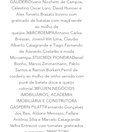
GAUDÉRIOIvanir Nicchetti de Campos, 
Celestino Oscar Loro, David Hunner e 
Alex Tonieto.Brasato bovino com 
gratinado de batatas com maçã verde 
ao molho de 
queijos.36MICROEMPAAntonio Carlos 
Bressan, Jovenil Vitt Lima, Claudio 
Alberto Casagrande e Tiago Fernando 
de Azevedo.Costelão à moda 
Microempa.37SICREDI PIONEIRADaniel 
Bonho, Márcio Zimmermann, Pablo 
Santos e Ramon Borkert.Pernil de 
cordeiro ao molho de vinho servido com 
purê de batata doce e queijo 
colonial.38FLUEN NEGÓCIOS 
IMOBILIÁRIOS, ACADEMIA 
IMOBILIÁRIA E CONSTRUTORA 
GASPERIN PILATTIFernando Gonçalves 
dos Reis, Aldonir Menosso, Fellipe 
Antônio Silva e Marcelo Casagrande 
Velho.Entrecot com tomates gratinados 
e aspargos.39WICTORY 