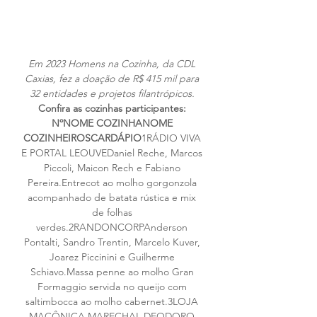
Em 2023 Homens na Cozinha, da CDL 
Caxias, fez a doação de R$ 415 mil para 
32 entidades e projetos filantrópicos.
Confira as cozinhas participantes: 
NºNOME COZINHANOME 
COZINHEIROSCARDÁPIO
1RÁDIO VIVA 
E PORTAL LEOUVEDaniel Reche, Marcos 
Piccoli, Maicon Rech e Fabiano 
Pereira.Entrecot ao molho gorgonzola 
acompanhado de batata rústica e mix 
de folhas 
verdes.2RANDONCORPAnderson 
Pontalti, Sandro Trentin, Marcelo Kuver, 
Joarez Piccinini e Guilherme 
Schiavo.Massa penne ao molho Gran 
Formaggio servida no queijo com 
saltimbocca ao molho cabernet.3LOJA 
MAÇÔNICA MARECHAL DEODORO 