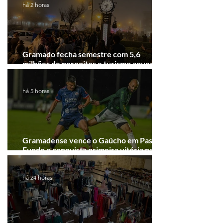
há 2 horas
Gramado fecha semestre com 5,6
milhões de pernoites e turismo aquecido.
Junho desponta!
há 5 horas
Gramadense vence o Gaúcho em Passo
Fundo e conquista primeira vitória na
Série A2
há 24 horas