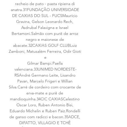
recheio de pato - pasta ripiena di 
anatra.31FUNDAÇÃO UNIVERSIDADE 
DE CAXIAS DO SUL - FUCSMaurício 
Gravina, Gelson Leonardo Rech, 
Asdrubal Falavigna e Israel 
Bertamoni.Salmão com purê de arroz 
negro e maionese de 
abacate.32CAXIAS GOLF CLUBLuiz 
Zamboni, Matusalém Ferreira, Odir Gioti 
e
Gilmar Bampi.Paella 
valenciana.33UNIMED NORDESTE-
RSAndré Germano Leite, Lisandro 
Pavan, Marcelo Frigeri e Willian 
Silva.Carré de cordeiro com crocante de 
erva-mate e purê de 
mandioquinha.34CIC CAXIASCelestino 
Oscar Loro, Ruben Antonio Bisi, 
Eduardo Michelin e Ruben Paiz.Rondelli 
de ganso com radicci e bacon.35ADCE, 
DIFATTO, VILLAGIO E TCHÊ 