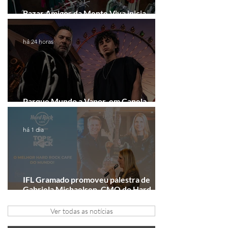
Bazar Amigos da Mente Viva inicia
arrecadação em Gramado e Canela
há 24 horas
Parque Mundo a Vapor, em Canela,
recebe festival eletrônico em agosto
há 1 dia
IFL Gramado promoveu palestra de
Gabriela Michaelsen, CMO do Hard
Rock Cafe Gramado
Ver todas as notícias