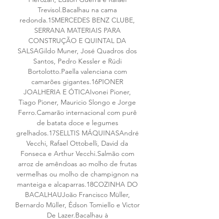
Trevisol.Bacalhau na cama 
redonda.15MERCEDES BENZ CLUBE, 
SERRANA MATERIAIS PARA 
CONSTRUÇÃO E QUINTAL DA 
SALSAGildo Muner, José Quadros dos 
Santos, Pedro Kessler e Rúdi 
Bortolotto.Paella valenciana com 
camarões gigantes.16PIONER 
JOALHERIA E ÓTICAIvonei Pioner, 
Tiago Pioner, Mauricio Slongo e Jorge 
Ferro.Camarão internacional com purê 
de batata doce e legumes 
grelhados.17SELLTIS MÁQUINASAndré 
Vecchi, Rafael Ottobelli, David da 
Fonseca e Arthur Vecchi.Salmão com 
arroz de amêndoas ao molho de frutas 
vermelhas ou molho de champignon na 
manteiga e alcaparras.18COZINHA DO 
BACALHAUJoão Francisco Müller, 
Bernardo Müller, Édson Tomiello e Victor 
De Lazer.Bacalhau à 