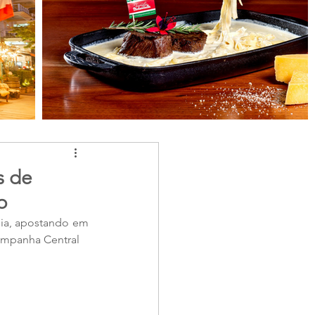
s de
o
ia, apostando em 
Campanha Central