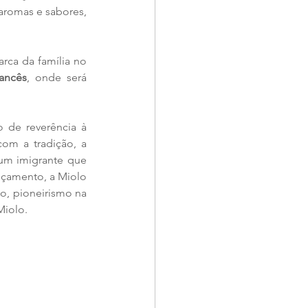
romas e sabores, 
, espaço que homenageia o patriarca da família no 
rancês
, onde será 
 de reverência à 
om a tradição, a 
 um imigrante que 
nçamento, a Miolo 
o, pioneirismo na 
Miolo.