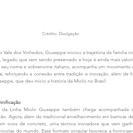
Crédito: Divulgação
 Vale dos Vinhedos, Giuseppe iniciou a trajetória da família no 
, legado que vem sendo preservado e hoje é ainda mais valor
eva seu nome e sobrenome italiano, acompanha um movimento d
a, reforçando a conexão entre tradição e inovação, além de 
ppe, que deu início a história da Miolo no Brasil. 
inificação
e da Linha Miolo Giuseppe também chega acompanhada d
ção. Agora, além do tradicional envelhecimento em barricas de 
em ovos de concreto, uma técnica inovadora que vem ganh
ivinícolas do mundo. Esse formato singular favorece a homoge