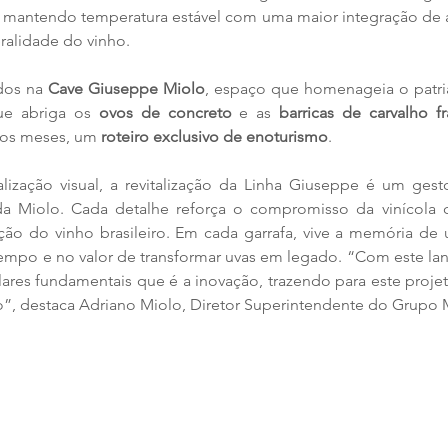
, mantendo temperatura estável com uma maior integração de a
ralidade do vinho. 
dos na 
Cave Giuseppe Miolo
ue abriga os 
ovos de concreto
 e as
 barricas de carvalho f
os meses, um 
roteiro exclusivo de enoturismo
.
ização visual, a revitalização da Linha Giuseppe é um gesto
 da Miolo. Cada detalhe reforça o compromisso da vinícola c
ação do vinho brasileiro. Em cada garrafa, vive a memória de
 tempo e no valor de transformar uvas em legado. “Com este la
lares fundamentais que é a inovação, trazendo para este projet
o”, destaca Adriano Miolo, Diretor Superintendente do Grupo 