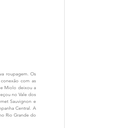
ova roupagem. Os 
a conexão com as 
e Miolo deixou a 
eçou no Vale dos 
rnet Sauvignon e 
panha Central. A 
no Rio Grande do 