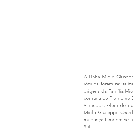
A Linha Miolo Giusepp
rótulos foram revitali
origens da Família Mi
comuna de Piombino De
Vinhedos. Além do nov
Miolo Giuseppe Chardo
mudança também se une
Sul.