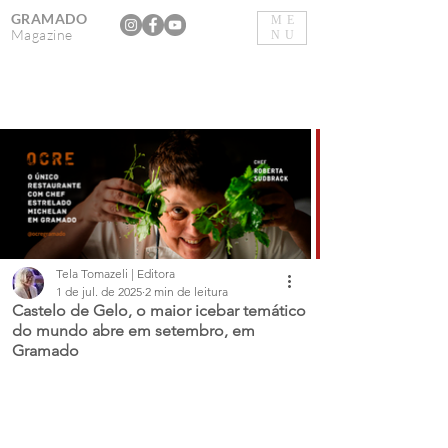
GRAMADO
ME
Magazine
NU
Tela Tomazeli | Editora
1 de jul. de 2025
2 min de leitura
Castelo de Gelo, o maior icebar temático
do mundo abre em setembro, em
Gramado