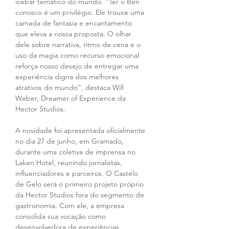
icebar temático do mundo. “Ter o Ben 
conosco é um privilégio. Ele trouxe uma 
camada de fantasia e encantamento 
que eleva a nossa proposta. O olhar 
dele sobre narrativa, ritmo de cena e o 
uso da magia como recurso emocional 
reforça nosso desejo de entregar uma 
experiência digna dos melhores 
atrativos do mundo”, destaca Will 
Weber, Dreamer of Experience da 
Hector Studios. 
A novidade foi apresentada oficialmente 
no dia 27 de junho, em Gramado, 
durante uma coletiva de imprensa no 
Laken Hotel, reunindo jornalistas, 
influenciadores e parceiros. O Castelo 
de Gelo será o primeiro projeto próprio 
da Hector Studios fora do segmento de 
gastronomia. Com ele, a empresa 
consolida sua vocação como 
desenvolvedora de experiências 