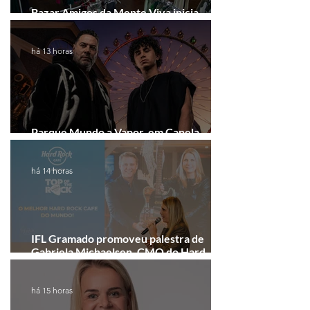
Bazar Amigos da Mente Viva inicia
arrecadação em Gramado e Canela
há 13 horas
Parque Mundo a Vapor, em Canela,
recebe festival eletrônico em agosto
há 14 horas
IFL Gramado promoveu palestra de
Gabriela Michaelsen, CMO do Hard
Rock Cafe Gramado
há 15 horas