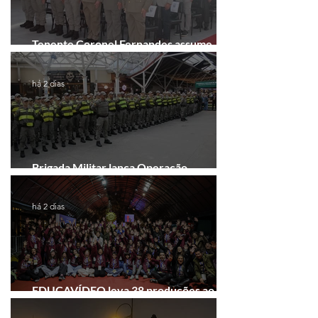
Tenente Coronel Fernandes assume
comando do 41º BPM em Gramado
há 2 dias
Brigada Militar lança Operação
Convergência na Região das Hortênsias
há 2 dias
EDUCAVÍDEO leva 38 produções ao
Festival de Cinema de Gramado