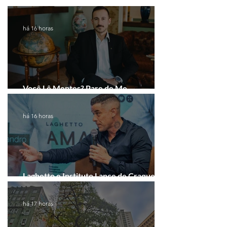
há 16 horas
Você Lê Mentes? Pare de Me
Interpretar!
há 16 horas
Laghetto e Instituto Lance de Craque
firmam parceria em Porto Alegre
há 17 horas