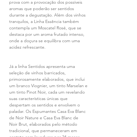
prova com a provocação dos possíveis 
aromas que poderão ser sentidos 
durante a degustação. Além dos vinhos 
tranquilos, a Linha Essência também 
contempla um Moscatel Rosé, que se 
destaca por um aroma frutado intenso, 
onde a doçura se equilibra com uma 
acidez refrescante.
Já a linha Sentidos apresenta uma 
seleção de vinhos barricados, 
primorosamente elaborados, que inclui 
um branco Viognier, um tinto Marselan e 
um tinto Pinot Noir, cada um revelando 
suas características únicas que 
despertam os sentidos e envolvem o 
paladar. Os Espumantes Casa Eva Blanc 
de Noir Nature e Casa Eva Blanc de 
Noir Brut, elaborados pelo método 
tradicional, que permaneceram em 
contato com leveduras por 24 meses, 