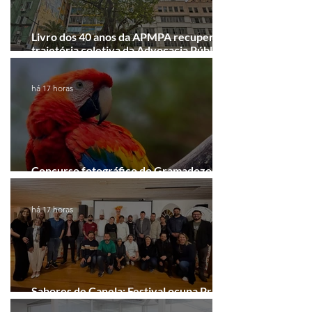
Livro dos 40 anos da APMPA recupera a
trajetória coletiva da Advocacia Pública
Municipal
há 17 horas
Concurso fotográfico do Gramadozoo
entra na reta final de inscrições
há 17 horas
Sabores de Canela: Festival ocupa Praça
João Corrêa em setembro