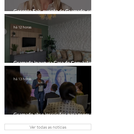
Geronto Fair, evento de Gramado, será
realizada em formato digital
há 12 horas
Gramado inaugura Casa de Convivência
dedicada às mulheres
há 13 horas
Gramado abre inscrições para programa
gratuito de inovação
Ver todas as notícias