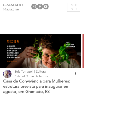
GRAMADO
ME
Magazine
NU
Tela Tomazeli | Editora
3 de jul.
2 min de leitura
Casa de Convivência para Mulheres:
estrutura prevista para inaugurar em
agosto, em Gramado, RS