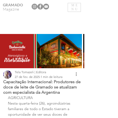
GRAMADO
ME
Magazine
NU
Tela Tomazeli | Editora
27 de fev. de 2025
1 min de leitura
Capacitação Internacional: Produtores de
doce de leite de Gramado se atualizam
com especialista da Argentina
AGRICULTURA
Nesta quarta-feira (26), agroindústrias 
familiares de todo o Estado tiveram a 
oportunidade de ver seus doces de 