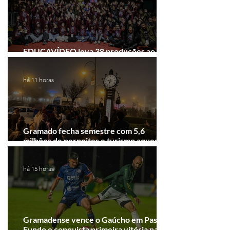
EDUCAVÍDEO leva 38 produções ao
Festival de Cinema de Gramado
há 11 horas
Gramado fecha semestre com 5,6
milhões de pernoites e turismo aquecido.
Junho desponta!
há 15 horas
Gramadense vence o Gaúcho em Passo
Fundo e conquista primeira vitória na