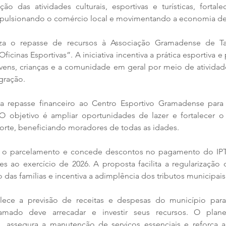
ão das atividades culturais, esportivas e turísticas, fortal
pulsionando o comércio local e movimentando a economia d
iza o repasse de recursos à Associação Gramadense de T
icinas Esportivas”. A iniciativa incentiva a prática esportiva e
ovens, crianças e a comunidade em geral por meio de atividad
egração.
a repasse financeiro ao Centro Esportivo Gramadense para 
O objetivo é ampliar oportunidades de lazer e fortalecer o
orte, beneficiando moradores de todas as idades.
e o parcelamento e concede descontos no pagamento do IPTU
tes ao exercício de 2026. A proposta facilita a regularização 
das famílias e incentiva a adimplência dos tributos municipais
lece a previsão de receitas e despesas do município para
mado deve arrecadar e investir seus recursos. O planej
l, assegura a manutenção de serviços essenciais e reforça a 