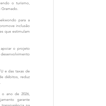
ecendo o turismo, 
e Gramado.
aekwondo para a 
 promove inclusão 
es que estimulam 
apoiar o projeto 
 desenvolvimento 
 e das taxas de 
de débitos, reduz 
.
 o ano de 2026, 
amento garante 
transparência na 