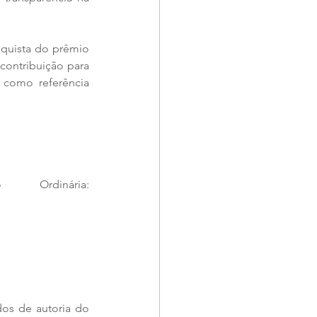
uista do prêmio 
contribuição para 
como referência 
Segue a Ordem do Dia da 37ª Sessão Ordinária: 
os de autoria do 