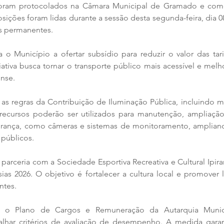
foram protocolados na Câmara Municipal de Gramado e come
sições foram lidas durante a sessão desta segunda-feira, dia 0
es permanentes.
 o Município a ofertar subsídio para reduzir o valor das tari
iativa busca tornar o transporte público mais acessível e melh
nse.
 as regras da Contribuição de Iluminação Pública, incluindo 
 recursos poderão ser utilizados para manutenção, ampliação
rança, como câmeras e sistemas de monitoramento, ampliand
 públicos.
parceria com a Sociedade Esportiva Recreativa e Cultural Ipirang
ias 2026. O objetivo é fortalecer a cultura local e promover l
ntes.
a o Plano de Cargos e Remuneração da Autarquia Munici
alhar critérios de avaliação de desempenho. A medida garant