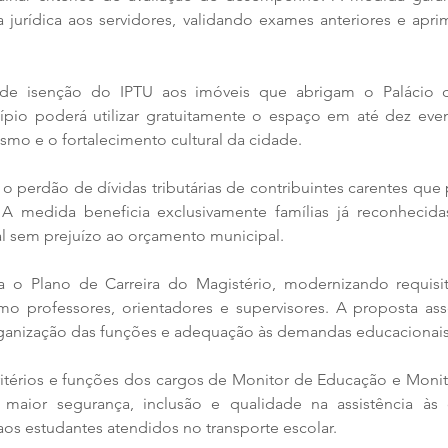
 jurídica aos servidores, validando exames anteriores e apri
e isenção do IPTU aos imóveis que abrigam o Palácio do
cípio poderá utilizar gratuitamente o espaço em até dez even
smo e o fortalecimento cultural da cidade.
 o perdão de dívidas tributárias de contribuintes carentes que
o. A medida beneficia exclusivamente famílias já reconhecida
ial sem prejuízo ao orçamento municipal.
a o Plano de Carreira do Magistério, modernizando requisito
o professores, orientadores e supervisores. A proposta asse
rganização das funções e adequação às demandas educacionais 
ritérios e funções dos cargos de Monitor de Educação e Monit
 maior segurança, inclusão e qualidade na assistência às 
aos estudantes atendidos no transporte escolar.