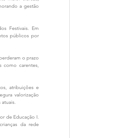
morando a gestão 
s Festivais. Em 
tos públicos por 
 perderam o prazo 
s como carentes, 
s, atribuições e 
gura valorização 
atuais.
or de Educação I. 
crianças da rede 