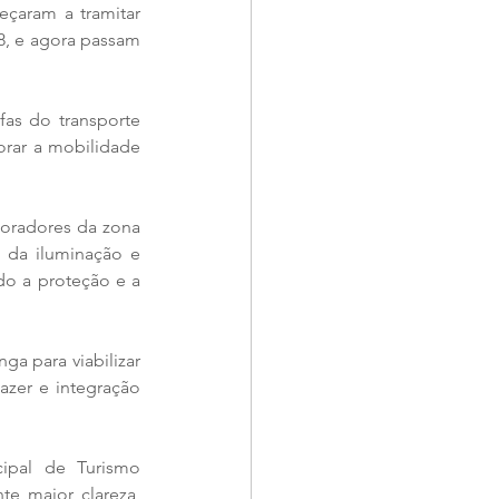
çaram a tramitar 
8, e agora passam 
fas do transporte 
orar a mobilidade 
moradores da zona 
 da iluminação e 
o a proteção e a 
a para viabilizar 
azer e integração 
pal de Turismo 
e maior clareza, 