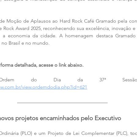
e Moção de Aplausos ao Hard Rock Café Gramado pela conq
he Rock Award 2025, reconhecendo sua excelência, inovação e 
a e a economia da cidade. A homenagem destaca Gramado 
l no Brasil e no mundo.
 forma detalhada, acesse o link abaixo. 
low.com.br/view.ordemdodia.php?id=621
 novos projetos encaminhados pelo Executivo
Ordinária (PLO) e um Projeto de Lei Complementar (PLC), tod