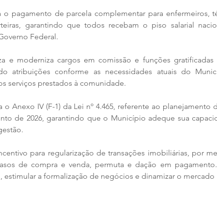
a o pagamento de parcela complementar para enfermeiros, técn
iras, garantindo que todos recebam o piso salarial nacion
 Governo Federal.
za e moderniza cargos em comissão e funções gratificadas (
ndo atribuições conforme as necessidades atuais do Municí
dos serviços prestados à comunidade.
a o Anexo IV (F-1) da Lei nº 4.465, referente ao planejamento
nto de 2026, garantindo que o Município adeque sua capacida
gestão.
incentivo para regularização de transações imobiliárias, por m
 casos de compra e venda, permuta e dação em pagamento
, estimular a formalização de negócios e dinamizar o mercado i