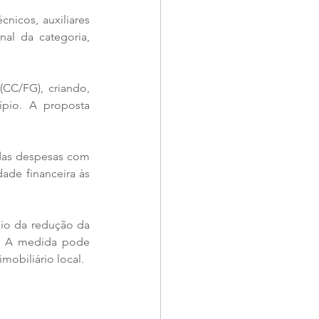
icos, auxiliares 
al da categoria, 
CC/FG), criando, 
pio. A proposta 
 das despesas com 
de financeira às 
eio da redução da 
. A medida pode 
mobiliário local.