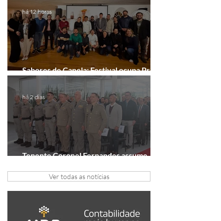
há 12 horas
Sabores de Canela: Festival ocupa Praça
João Corrêa em setembro
há 2 dias
Tenente Coronel Fernandes assume
comando do 41º BPM em Gramado
Ver todas as notícias