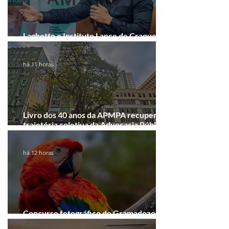
Laghetto e Instituto Lance de Craque
firmam parceria em Porto Alegre
há 11 horas
Livro dos 40 anos da APMPA recupera a
trajetória coletiva da Advocacia Pública
Municipal
há 12 horas
Concurso fotográfico do Gramadozoo
entra na reta final de inscrições