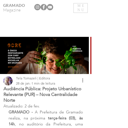
GRAMADO
ME
Magazine
NU
Tela Tomazeli | Editora
28 de jan.
1 min de leitura
Audiência Pública: Projeto Urbanístico
Relevante (PUR) – Nova Centralidade
Norte
Atualizado:
2 de fev.
GRAMADO -
 A Prefeitura de Gramado 
realiza, na próxima 
terça-feira (03), às 
14h
, no auditório da Prefeitura, uma 