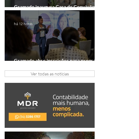
Gramado inaugura Casa de Convivência
dedicada às mulheres
há 12 horas
Gramado abre inscrições para programa
gratuito de inovação
Ver todas as notícias