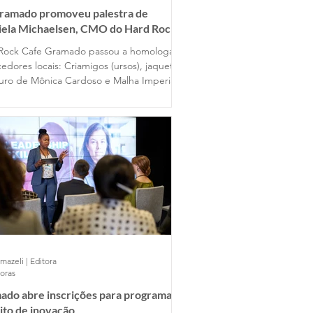
Gramado promoveu palestra de
iela Michaelsen, CMO do Hard Rock
 Gramado
Rock Cafe Gramado passou a homologar
edores locais: Criamigos (ursos), jaquetas
uro de Mônica Cardoso e Malha Imperial
mazeli | Editora
horas
ado abre inscrições para programa
ito de inovação