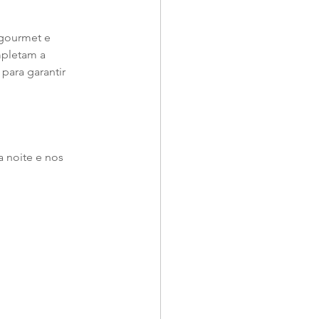
 gourmet e 
mpletam a 
ara garantir 
a noite e nos 