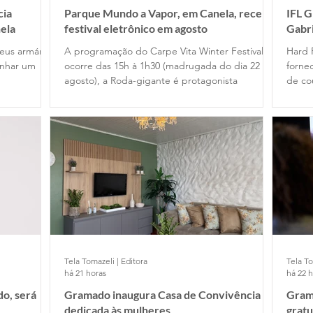
cia
Parque Mundo a Vapor, em Canela, recebe
IFL 
ela
festival eletrônico em agosto
Gabr
Cafe
eus armários
A programação do Carpe Vita Winter Festival
Hard 
anhar um
ocorre das 15h à 1h30 (madrugada do dia 22 de
fornec
agosto), a Roda-gigante é protagonista
de co
Tela Tomazeli | Editora
Tela To
há 21 horas
há 22 
o, será
Gramado inaugura Casa de Convivência
Gram
dedicada às mulheres
gratu