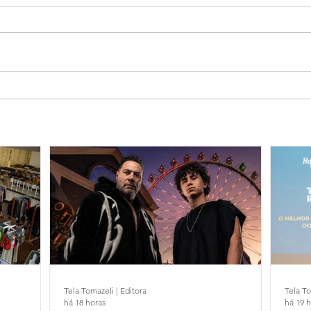
Tela Tomazeli | Editora
Tela To
há 18 horas
há 19 