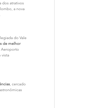
 dos atrativos 
ilombo, a nova 
.
egiada do Vale 
s de melhor 
o Aeroporto 
vista 
ências
, cercado 
gastronômicas 