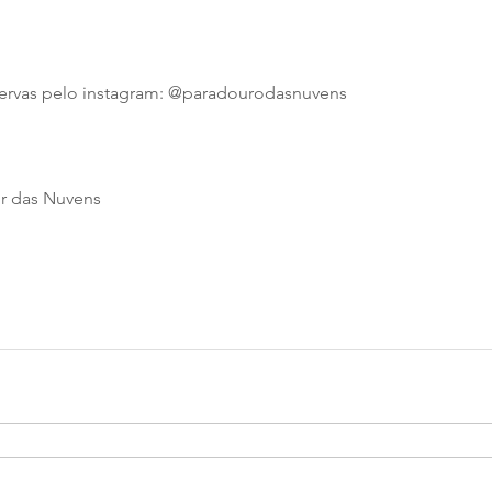
servas pelo instagram: @paradourodasnuvens
or das Nuvens