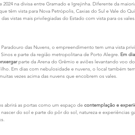
 2024 na divisa entre Gramado e Igrejinha. Diferente da maioria
que têm vista para Nova Petrópolis, Caxias do Sul e Vale do Qu
as vistas mais privilegiadas do Estado com vista para os vales
Paradouro das Nuvens, o empreendimento tem uma vista privil
 Sinos e parte da região metropolitana de Porto Alegre. 
Em dia
 enxergar
 parte da Arena do Grêmio e aviões levantando voo d
Filho. Em dias com nebulosidade e nuvens, o local também tem 
a muitas vezes acima das nuvens que encobrem os vales.
s abrirá as portas como um espaço de 
contemplação e experi
o nascer do sol e parte do pôr do sol, natureza e experiências 
ks.