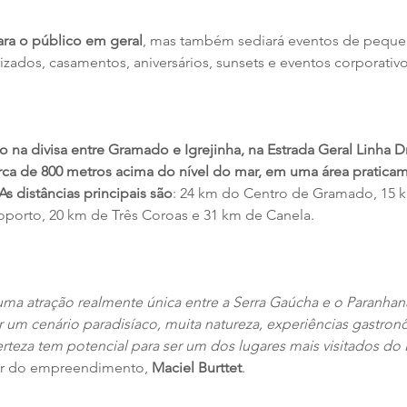
ara o público em geral
, mas também sediará eventos de peque
rizados, casamentos, aniversários, sunsets e eventos corporativ
do na divisa entre Gramado e Igrejinha, na Estrada Geral Linha Dr
rca de 800 metros acima do nível do mar, em uma área pratica
As distâncias principais são
: 24 km do Centro de Gramado, 15 
roporto, 20 km de Três Coroas e 31 km de Canela.
a atração realmente única entre a Serra Gaúcha e o Paranhana
r um cenário paradisíaco, muita natureza, experiências gastro
rteza tem potencial para ser um dos lugares mais visitados do
tor do empreendimento, 
Maciel Burttet
.