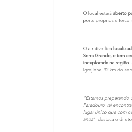
O local estará 
aberto p
porte próprios e tercei
O atrativo fica
 localiza
Serra Grande, e tem ce
inexplorada na região. 
Igrejinha, 92 km do ae
“Estamos preparando um
Paradouro vai encontra
lugar único que com ce
anos
”, destaca o dire