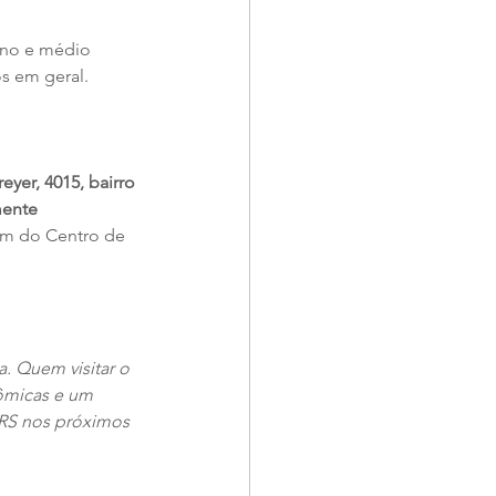
no e médio 
os em geral.
eyer, 4015, bairro 
mente 
km do Centro de 
. Quem visitar o 
nômicas e um 
 RS nos próximos 