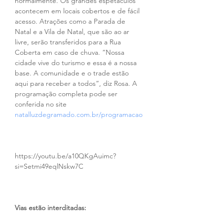
normalmente. Os grandes espetáculos 
acontecem em locais cobertos e de fácil 
acesso. Atrações como a Parada de 
Natal e a Vila de Natal, que são ao ar 
livre, serão transferidos para a Rua 
Coberta em caso de chuva. “Nossa 
cidade vive do turismo e essa é a nossa 
base. A comunidade e o trade estão 
aqui para receber a todos”, diz Rosa. A 
programação completa pode ser 
conferida no site 
natalluzdegramado.com.br/programacao
https://youtu.be/a10QKgAuimc?
si=Setmi49eqlNskw7C
Vias estão interditadas: