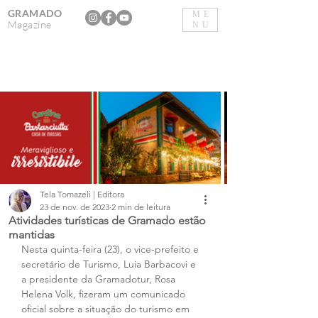
GRAMADO
ME
Magazine
NU
Tela Tomazeli | Editora
23 de nov. de 2023
2 min de leitura
Atividades turísticas de Gramado estão
mantidas
Nesta quinta-feira (23), o vice-prefeito e 
secretário de Turismo, Luia Barbacovi e 
a presidente da Gramadotur, Rosa 
Helena Volk, fizeram um comunicado 
oficial sobre a situação do turismo em 