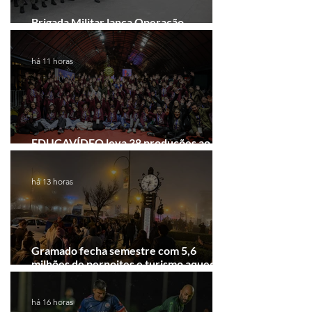
Brigada Militar lança Operação
Convergência na Região das Hortênsias
há 11 horas
EDUCAVÍDEO leva 38 produções ao
Festival de Cinema de Gramado
há 13 horas
Gramado fecha semestre com 5,6
milhões de pernoites e turismo aquecido.
Junho desponta!
há 16 horas